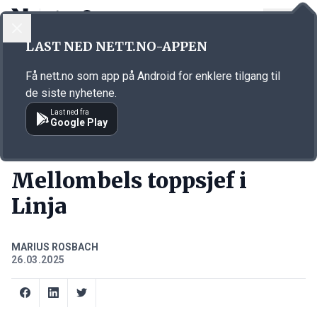
LOGG INN
MENY
Annonsørinnhold
LAST NED NETT.NO-APPEN
Link for annonse
Få nett.no som app på Android for enklere tilgang til
de siste nyhetene.
Last ned fra
Google Play
KORT FORTALT
Mellombels toppsjef i
Linja
MARIUS ROSBACH
26.03.2025