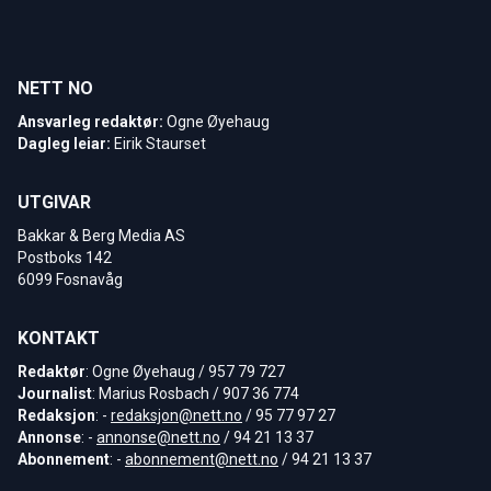
NETT NO
Ansvarleg redaktør:
Ogne Øyehaug
Dagleg leiar:
Eirik Staurset
UTGIVAR
Bakkar & Berg Media AS
Postboks 142
6099 Fosnavåg
KONTAKT
Redaktør
: Ogne Øyehaug / 957 79 727
Journalist
: Marius Rosbach / 907 36 774
Redaksjon
: -
redaksjon@nett.no
/ 95 77 97 27
Annonse
: -
annonse@nett.no
/ 94 21 13 37
Abonnement
: -
abonnement@nett.no
/ 94 21 13 37