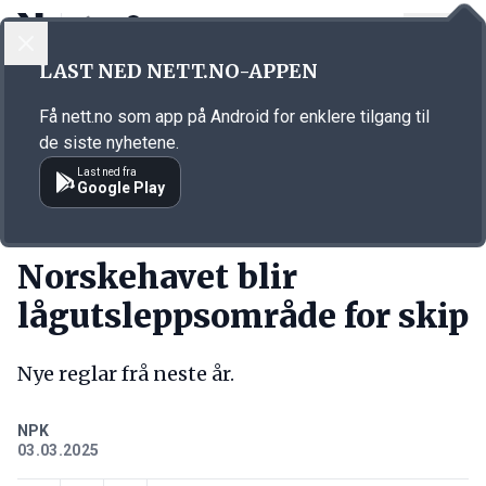
LOGG INN
MENY
Annonsørinnhold
LAST NED NETT.NO-APPEN
Link for annonse
Få nett.no som app på Android for enklere tilgang til
de siste nyhetene.
Last ned fra
Google Play
KORT FORTALT
Norskehavet blir
lågutsleppsområde for skip
Nye reglar frå neste år.
NPK
03.03.2025