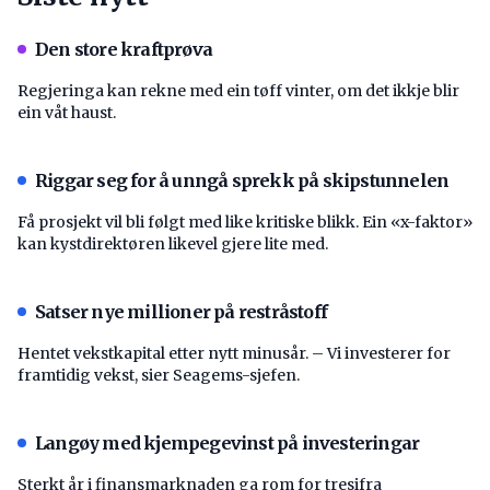
Den store kraftprøva
Regjeringa kan rekne med ein tøff vinter, om det ikkje blir
ein våt haust.
Riggar seg for å unngå sprekk på skipstunnelen
Få prosjekt vil bli følgt med like kritiske blikk. Ein «x-faktor»
kan kystdirektøren likevel gjere lite med.
Satser nye millioner på restråstoff
Hentet vekstkapital etter nytt minusår. – Vi investerer for
framtidig vekst, sier Seagems-sjefen.
Langøy med kjempegevinst på investeringar
Sterkt år i finansmarknaden ga rom for tresifra