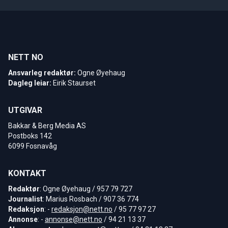
NETT NO
Ansvarleg redaktør:
Ogne Øyehaug
Dagleg leiar:
Eirik Staurset
UTGIVAR
Bakkar & Berg Media AS
Postboks 142
6099 Fosnavåg
KONTAKT
Redaktør
: Ogne Øyehaug / 957 79 727
Journalist
: Marius Rosbach / 907 36 774
Redaksjon
: -
redaksjon@nett.no
/ 95 77 97 27
Annonse
: -
annonse@nett.no
/ 94 21 13 37