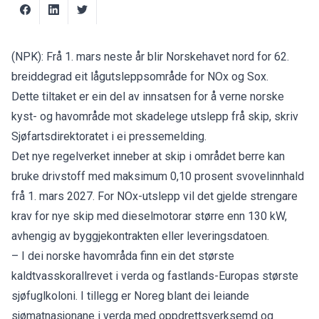
(NPK): Frå 1. mars neste år blir Norskehavet nord for 62.
breiddegrad eit lågutsleppsområde for NOx og Sox.
Dette tiltaket er ein del av innsatsen for å verne norske
kyst- og havområde mot skadelege utslepp frå skip, skriv
Sjøfartsdirektoratet i ei pressemelding.
Det nye regelverket inneber at skip i området berre kan
bruke drivstoff med maksimum 0,10 prosent svovelinnhald
frå 1. mars 2027. For NOx-utslepp vil det gjelde strengare
krav for nye skip med dieselmotorar større enn 130 kW,
avhengig av byggjekontrakten eller leveringsdatoen.
– I dei norske havområda finn ein det største
kaldtvasskorallrevet i verda og fastlands-Europas største
sjøfuglkoloni. I tillegg er Noreg blant dei leiande
sjømatnasjonane i verda med oppdrettsverksemd og