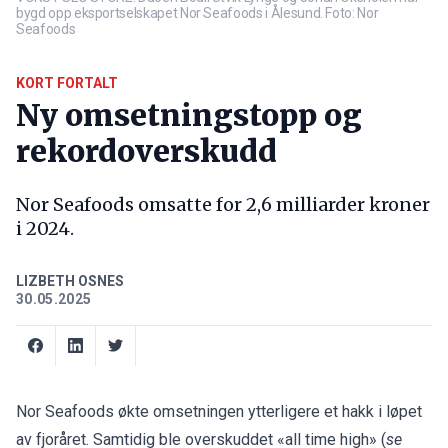
bygd opp eksportselskapet Nor Seafoods i Ålesund. Foto: Nor
Seafoods
KORT FORTALT
Ny omsetningstopp og
rekordoverskudd
Nor Seafoods omsatte for 2,6 milliarder kroner
i 2024.
LIZBETH OSNES
30.05.2025
Nor Seafoods økte omsetningen ytterligere et hakk i løpet
av fjoråret. Samtidig ble overskuddet «all time high» (
se