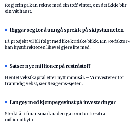
Regjeringa kan rekne med ein tøff vinter, om det ikkje blir
ein våt haust.
Riggar seg for å unngå sprekk på skipstunnelen
Få prosjekt vil bli følgt med like kritiske blikk. Ein «x-faktor»
kan kystdirektøren likevel gjere lite med.
Satser nye millioner på restråstoff
Hentet vekstkapital etter nytt minusår. – Vi investerer for
framtidig vekst, sier Seagems-sjefen.
Langøy med kjempegevinst på investeringar
Sterkt år i finansmarknaden ga rom for tresifra
millionutbytte.