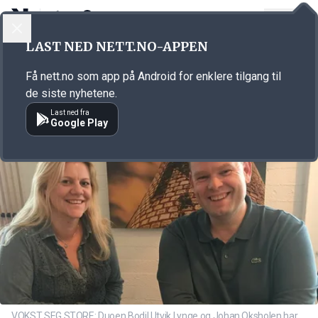
LOGG INN
MENY
Annonsørinnhold
LAST NED NETT.NO-APPEN
Link for annonse
Få nett.no som app på Android for enklere tilgang til
de siste nyhetene.
Last ned fra
Google Play
VOKST SEG STORE: Duoen Bodil Utvik Lynge og Johan Oksholen har