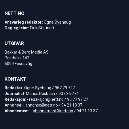
NETT NO
Ansvarleg redaktør:
Ogne Øyehaug
Dagleg leiar:
Eirik Staurset
UTGIVAR
Bakkar & Berg Media AS
Postboks 142
6099 Fosnavåg
KONTAKT
Redaktør
: Ogne Øyehaug / 957 79 727
Journalist
: Marius Rosbach / 907 36 774
Redaksjon
: -
redaksjon@nett.no
/ 95 77 97 27
Annonse
: -
annonse@nett.no
/ 94 21 13 37
Abonnement
: -
abonnement@nett.no
/ 94 21 13 37