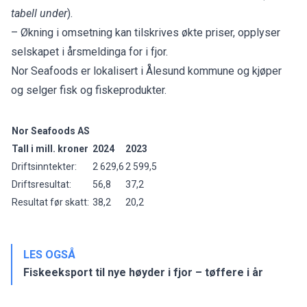
tabell under
).
– Økning i omsetning kan tilskrives økte priser, opplyser
selskapet i årsmeldinga for i fjor.
Nor Seafoods er lokalisert i Ålesund kommune og kjøper
og selger fisk og fiskeprodukter.
Nor Seafoods AS
Tall i mill. kroner
2024
2023
Driftsinntekter:
2 629,6
2 599,5
Driftsresultat:
56,8
37,2
Resultat før skatt:
38,2
20,2
LES OGSÅ
Fiskeeksport til nye høyder i fjor – tøffere i år