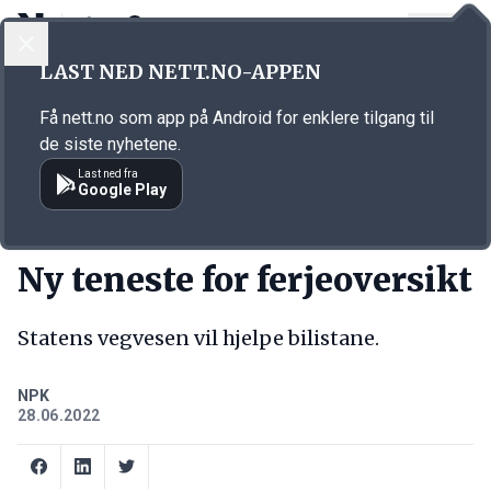
LOGG INN
MENY
Annonsørinnhold
LAST NED NETT.NO-APPEN
Link for annonse
Få nett.no som app på Android for enklere tilgang til
de siste nyhetene.
Last ned fra
Google Play
KORT FORTALT
Ny teneste for ferjeoversikt
Statens vegvesen vil hjelpe bilistane.
NPK
28.06.2022