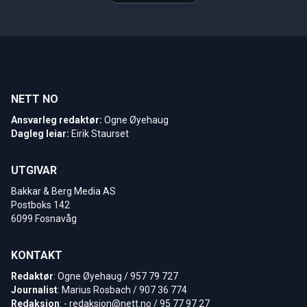
NETT NO
Ansvarleg redaktør:
Ogne Øyehaug
Dagleg leiar:
Eirik Staurset
UTGIVAR
Bakkar & Berg Media AS
Postboks 142
6099 Fosnavåg
KONTAKT
Redaktør
: Ogne Øyehaug / 957 79 727
Journalist
: Marius Rosbach / 907 36 774
Redaksjon
: -
redaksjon@nett.no
/ 95 77 97 27