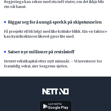
Regjeringa kan rekne med ein tøff vinter, om det ikkje blir
ein våt haust.
Riggar seg for å unngå sprekk på skipstunnelen
Få prosjekt vil bli følgt med like kritiske blikk. Ein «x-faktor»
kan kystdirektøren likevel gjere lite med.
Satser nye millioner på restråstoff
Hentet vekstkapital etter nytt minusår. – Vi investerer for
framtidig vekst, sier Seagems-sjefen.
Last ned fra
Google Play