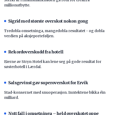
millionutbytte.
Sigrid med største overskot nokon gong
Tredobla omsetninga, mangedobla resultatet - og dobla
verdien på aksjeporteføljen.
Rekordoverskudd fra hotell
Eierne av Stryn Hotel kan lene seg på gode resultat for
søsterhotell i Lærdal.
Salsgevinst gav superoverskot for Ervik
Stad-konsernet med snuoperasjon. Inntektene bikka éin
milliard.
Nytt fall i omsetninga – held overskotet oppe