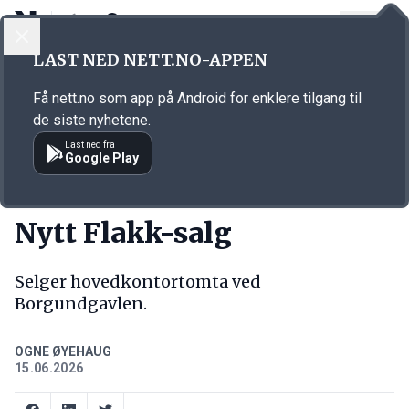
LOGG INN
MENY
Annonsørinnhold
LAST NED NETT.NO-APPEN
Link for annonse
Få nett.no som app på Android for enklere tilgang til
de siste nyhetene.
Last ned fra
Google Play
KORT FORTALT
Nytt Flakk-salg
Selger hovedkontortomta ved
Borgundgavlen.
OGNE ØYEHAUG
15.06.2026