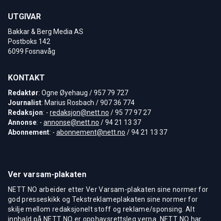
UTGIVAR
Bakkar & Berg Media AS
Postboks 142
6099 Fosnavåg
KONTAKT
Redaktør
: Ogne Øyehaug / 957 79 727
Journalist
: Marius Rosbach / 907 36 774
Redaksjon
: -
redaksjon@nett.no
/ 95 77 97 27
Annonse
: -
annonse@nett.no
/ 94 21 13 37
Abonnement
: -
abonnement@nett.no
/ 94 21 13 37
Ver varsam-plakaten
NETT NO arbeider etter Ver Varsam-plakaten sine normer for
god presseskikk og Tekstreklameplakaten sine normer for
skilje mellom redaksjonelt stoff og reklame/sponsing. Alt
innhald på NETT NO er opphavsrettsleg verna. NETT NO har