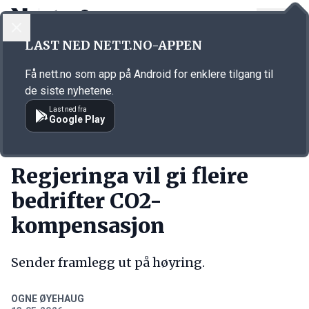
LOGG INN
MENY
Annonsørinnhold
LAST NED NETT.NO-APPEN
Link for annonse
Få nett.no som app på Android for enklere tilgang til
de siste nyhetene.
Last ned fra
Google Play
KORT FORTALT
Regjeringa vil gi fleire
bedrifter CO2-
kompensasjon
Sender framlegg ut på høyring.
OGNE ØYEHAUG