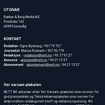
UTGIVAR
Bakkar & Berg Media AS
Postboks 142
6099 Fosnavåg
KONTAKT
Redaktør
: Ogne Øyehaug / 957 79 727
Journalist
: Marius Rosbach / 907 36 774
Redaksjon
: -
redaksjon@nett.no
/ 95 77 97 27
Annonse
: -
annonse@nett.no
/ 94 21 13 37
Abonnement
: -
abonnement@nett.no
/ 94 21 13 37
Ver varsam-plakaten
NETT NO arbeider etter Ver Varsam-plakaten sine normer for
god presseskikk og Tekstreklameplakaten sine normer for
skilje mellom redaksjonelt stoff og reklame/sponsing. Alt