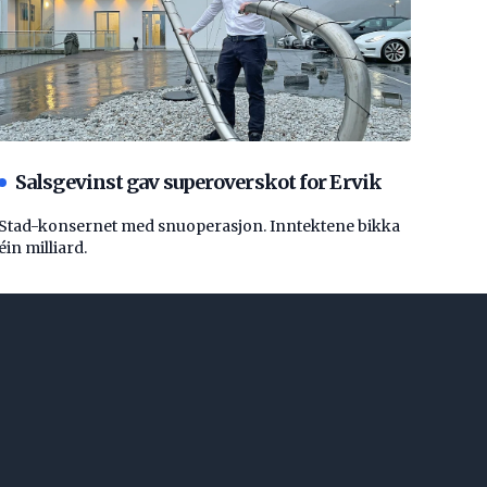
Salsgevinst gav superoverskot for Ervik
Stad-konsernet med snuoperasjon. Inntektene bikka
éin milliard.