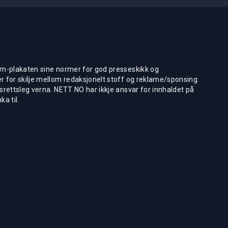
m-plakaten sine normer for god presseskikk og
 for skilje mellom redaksjonelt stoff og reklame/sponsing.
rettsleg verna. NETT NO har ikkje ansvar for innhaldet på
ka til.