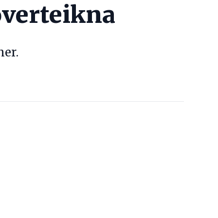
overteikna
ner.