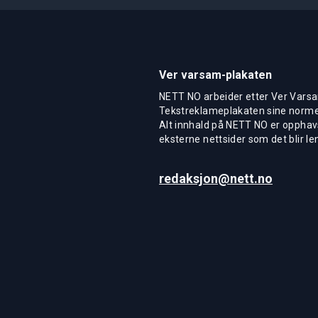
Ver varsam-plakaten
NETT NO arbeider etter Ver Varsa
Tekstreklameplakaten sine normer
Alt innhald på NETT NO er opphavs
eksterne nettsider som det blir len
redaksjon@nett.no