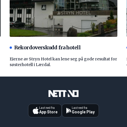
Rekordoverskudd fra hotell
Eierne av Stryn Hotel kan lene seg på gode resultat for
søsterhotell i Lærdal.
Last ned fra
Last ned fra
App Store
Google Play