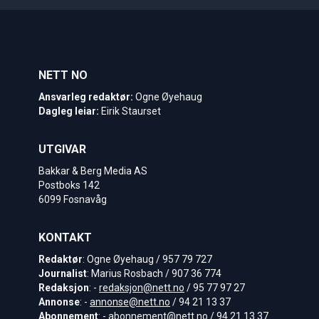
NETT NO
Ansvarleg redaktør:
Ogne Øyehaug
Dagleg leiar:
Eirik Staurset
UTGIVAR
Bakkar & Berg Media AS
Postboks 142
6099 Fosnavåg
KONTAKT
Redaktør
: Ogne Øyehaug / 957 79 727
Journalist
: Marius Rosbach / 907 36 774
Redaksjon
: -
redaksjon@nett.no
/ 95 77 97 27
Annonse
: -
annonse@nett.no
/ 94 21 13 37
Abonnement
: -
abonnement@nett.no
/ 94 21 13 37