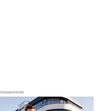
nnonsørinnhold