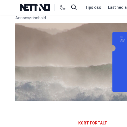
Tips oss
Last ned 
Annonsørinnhold
Link for annonse
KORT FORTALT