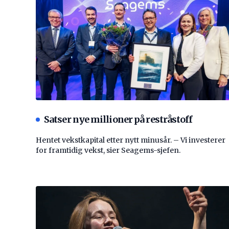
Satser nye millioner på restråstoff
Hentet vekstkapital etter nytt minusår. – Vi investerer
for framtidig vekst, sier Seagems-sjefen.