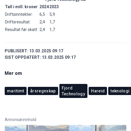
Tall i mill. kroner
2024
2023
Driftsinntekter:
6,5
5,9
Driftsresultat:
2,4
1,7
Resultat før skatt:
2,4
1,7
PUBLISERT:
13.03.2025 09:17
SIST OPPDATERT:
13.03.2025 09:17
Mer om
Fjord
maritimt
årsregnskap
Hareid
teknologi
Technology
Annonsørinnhold