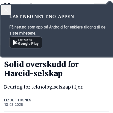
LOGG INN
MENY
Annonsørinnhold
LAST NED NETT.NO-APPEN
Link for annonse
Få nett.no som app på Android for enklere tilgang til de
siste nyhetene.
Last ned fra
Google Play
KORT FORTALT
Solid overskudd for
Hareid-selskap
Bedring for teknologiselskap i fjor.
LIZBETH OSNES
13.03.2025