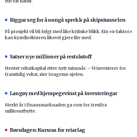
ein våt haust.
Riggar seg for å unngå sprekk på skipstunnelen
Få prosjekt vil bli følgt med like kritiske blikk. Ein «x-faktor»
kan kystdirektøren likevel gjere lite med.
Satser nye millioner på restråstoff
Hentet vekstkapital etter nytt minusår. – Vi investerer for
framtidig vekst, sier Seagems-sjefen.
Langøy med kjempegevinst på investeringar
Sterkt år i finansmarknaden ga rom for tresifra
millionutbytte.
Børsdagen: Kursras for reiarlag