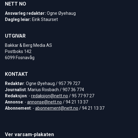
NETT NO
Ansvarleg redaktør:
Ogne Øyehaug
Dagleg leiar:
Eirik Staurset
UTGIVAR
Bakkar & Berg Media AS
Postboks 142
6099 Fosnavåg
KONTAKT
Redaktør
: Ogne Øyehaug / 957 79 727
Journalist
: Marius Rosbach / 907 36 774
Redaksjon
: -
redaksjon@nett.no
/ 95 77 97 27
Annonse
: -
annonse@nett.no
/ 94 21 13 37
Abonnement
: -
abonnement@nett.no
/ 94 21 13 37
Ver varsam-plakaten