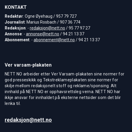
KONTAKT
Redaktør
: Ogne Øyehaug / 957 79 727
Journalist
: Marius Rosbach / 907 36 774
Redaksjon
: -
redaksjon@nett.no
/ 95 77 97 27
Annonse
: -
annonse@nett.no
/ 94 21 13 37
Abonnement
: -
abonnement@nett.no
/ 94 21 13 37
Ver varsam-plakaten
NETT NO arbeider etter Ver Varsam-plakaten sine normer for
god presseskikk og Tekstreklameplakaten sine normer for
skilje mellom redaksjonelt stoff og reklame/sponsing. Alt
innhald på NETT NO er opphavsrettsleg verna. NETT NO har
ikkje ansvar for innhaldet på eksterne nettsider som det blir
lenka til.
redaksjon@nett.no