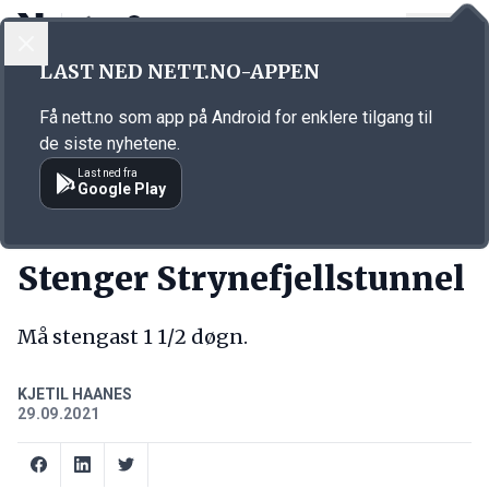
LOGG INN
MENY
Annonsørinnhold
LAST NED NETT.NO-APPEN
Link for annonse
Få nett.no som app på Android for enklere tilgang til
de siste nyhetene.
Last ned fra
Google Play
KORT FORTALT
Stenger Strynefjellstunnel
Må stengast 1 1/2 døgn.
KJETIL HAANES
29.09.2021