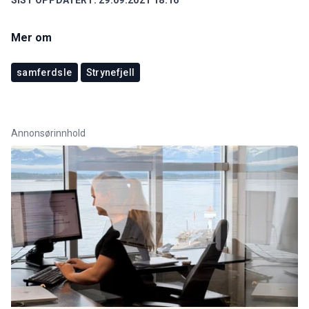
Mer om
samferdsle
Strynefjell
Annonsørinnhold