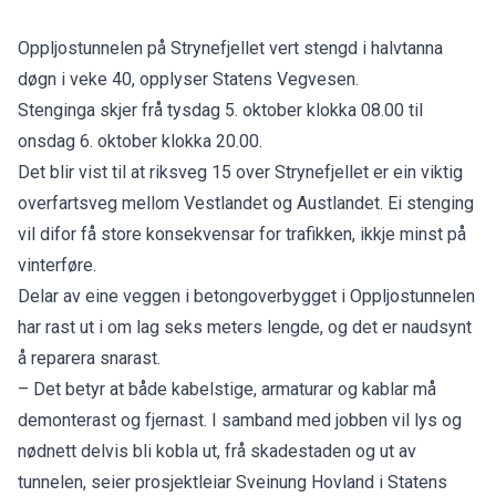
Oppljostunnelen på Strynefjellet vert stengd i halvtanna
døgn i veke 40, opplyser Statens Vegvesen.
Stenginga skjer frå tysdag 5. oktober klokka 08.00 til
onsdag 6. oktober klokka 20.00.
Det blir vist til at riksveg 15 over Strynefjellet er ein viktig
overfartsveg mellom Vestlandet og Austlandet. Ei stenging
vil difor få store konsekvensar for trafikken, ikkje minst på
vinterføre.
Delar av eine veggen i betongoverbygget i Oppljostunnelen
har rast ut i om lag seks meters lengde, og det er naudsynt
å reparera snarast.
– Det betyr at både kabelstige, armaturar og kablar må
demonterast og fjernast. I samband med jobben vil lys og
nødnett delvis bli kobla ut, frå skadestaden og ut av
tunnelen, seier prosjektleiar Sveinung Hovland i Statens