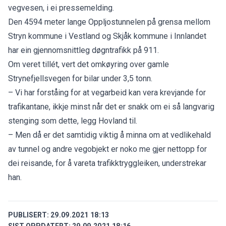
vegvesen, i ei pressemelding.
Den 4594 meter lange Oppljostunnelen på grensa mellom
Stryn kommune i Vestland og Skjåk kommune i Innlandet
har ein gjennomsnittleg døgntrafikk på 911.
Om veret tillét, vert det omkøyring over gamle
Strynefjellsvegen for bilar under 3,5 tonn.
– Vi har forståing for at vegarbeid kan vera krevjande for
trafikantane, ikkje minst når det er snakk om ei så langvarig
stenging som dette, legg Hovland til.
– Men då er det samtidig viktig å minna om at vedlikehald
av tunnel og andre vegobjekt er noko me gjer nettopp for
dei reisande, for å vareta trafikktryggleiken, understrekar
han.
PUBLISERT:
29.09.2021 18:13
SIST OPPDATERT:
29.09.2021 18:16