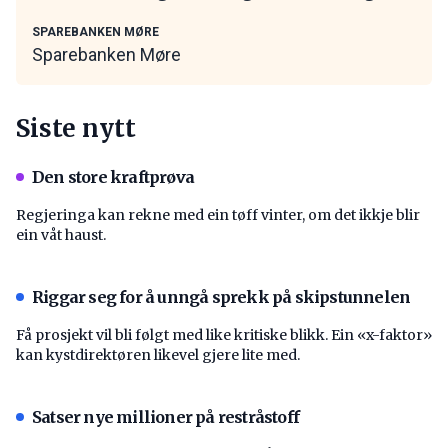
SPAREBANKEN MØRE
Sparebanken Møre
Siste nytt
Den store kraftprøva
Regjeringa kan rekne med ein tøff vinter, om det ikkje blir
ein våt haust.
Riggar seg for å unngå sprekk på skipstunnelen
Få prosjekt vil bli følgt med like kritiske blikk. Ein «x-faktor»
kan kystdirektøren likevel gjere lite med.
Satser nye millioner på restråstoff