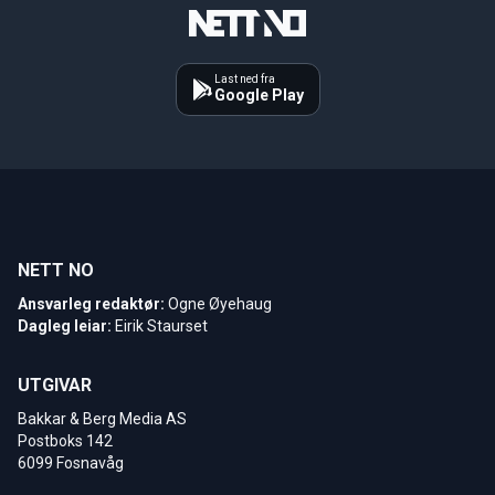
Last ned fra
Google Play
NETT NO
Ansvarleg redaktør:
Ogne Øyehaug
Dagleg leiar:
Eirik Staurset
UTGIVAR
Bakkar & Berg Media AS
Postboks 142
6099 Fosnavåg