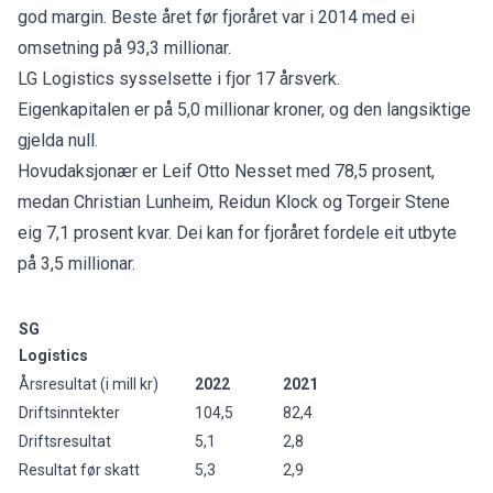
god margin. Beste året før fjoråret var i 2014 med ei
omsetning på 93,3 millionar.
LG Logistics sysselsette i fjor 17 årsverk.
Eigenkapitalen er på 5,0 millionar kroner, og den langsiktige
gjelda null.
Hovudaksjonær er Leif Otto Nesset med 78,5 prosent,
medan Christian Lunheim, Reidun Klock og Torgeir Stene
eig 7,1 prosent kvar. Dei kan for fjoråret fordele eit utbyte
på 3,5 millionar.
SG
Logistics
Årsresultat (i mill kr)
2022
2021
Driftsinntekter
104,5
82,4
Driftsresultat
5,1
2,8
Resultat før skatt
5,3
2,9