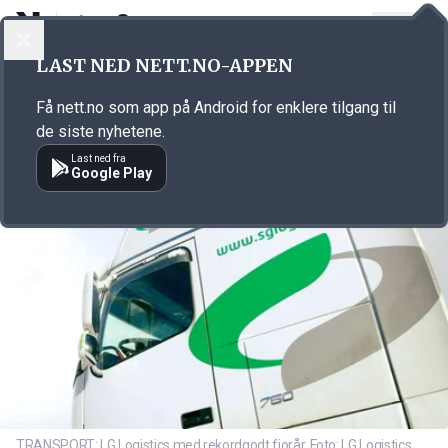
LOGG INN
MENY
Annonsørinnhold
LAST NED NETT.NO-APPEN
Link for annonse
Få nett.no som app på Android for enklere tilgang til
de siste nyhetene.
Last ned fra
Google Play
TRANSPORT: LG Logistics med rekordgodt fjorår. Foto: LG Logistics