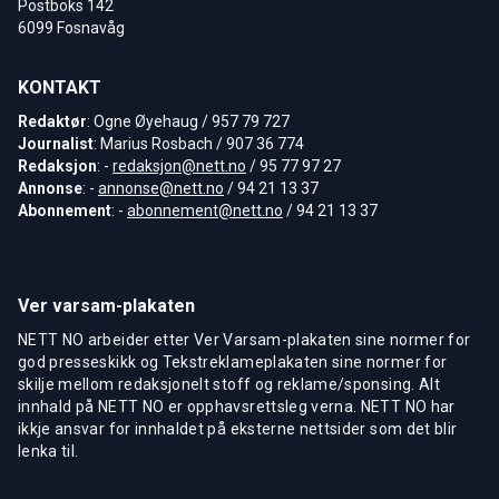
Postboks 142
6099 Fosnavåg
KONTAKT
Redaktør
: Ogne Øyehaug / 957 79 727
Journalist
: Marius Rosbach / 907 36 774
Redaksjon
: -
redaksjon@nett.no
/ 95 77 97 27
Annonse
: -
annonse@nett.no
/ 94 21 13 37
Abonnement
: -
abonnement@nett.no
/ 94 21 13 37
Ver varsam-plakaten
NETT NO arbeider etter Ver Varsam-plakaten sine normer for
god presseskikk og Tekstreklameplakaten sine normer for
skilje mellom redaksjonelt stoff og reklame/sponsing. Alt
innhald på NETT NO er opphavsrettsleg verna. NETT NO har
ikkje ansvar for innhaldet på eksterne nettsider som det blir
lenka til.