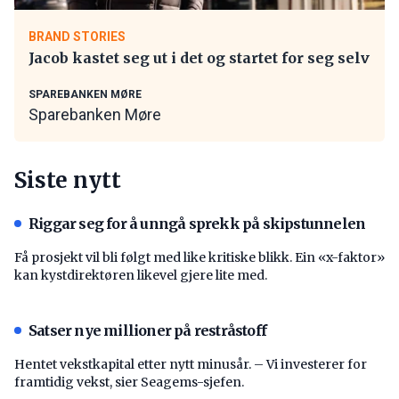
BRAND STORIES
Jacob kastet seg ut i det og startet for seg selv
SPAREBANKEN MØRE
Sparebanken Møre
Siste nytt
Riggar seg for å unngå sprekk på skipstunnelen
Få prosjekt vil bli følgt med like kritiske blikk. Ein «x-faktor»
kan kystdirektøren likevel gjere lite med.
Satser nye millioner på restråstoff
Hentet vekstkapital etter nytt minusår. – Vi investerer for
framtidig vekst, sier Seagems-sjefen.