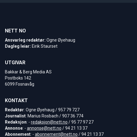
NETT NO
Ansvarleg redaktør:
Ogne Øyehaug
Dagleg leiar:
Eirik Staurset
UTGIVAR
Bakkar & Berg Media AS
Postboks 142
6099 Fosnavåg
KONTAKT
Redaktør
: Ogne Øyehaug / 957 79 727
Journalist
: Marius Rosbach / 907 36 774
Redaksjon
: -
redaksjon@nett.no
/ 95 77 97 27
Annonse
: -
annonse@nett.no
/ 94 21 13 37
Abonnement
: -
abonnement@nett.no
/ 94 21 13 37