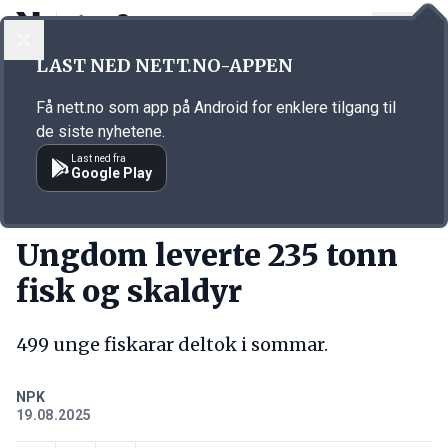
LOGG INN
MENY
Annonsørinnhold
LAST NED NETT.NO-APPEN
Link for annonse
Få nett.no som app på Android for enklere tilgang til
de siste nyhetene.
Last ned fra
Google Play
KORT FORTALT
Ungdom leverte 235 tonn
fisk og skaldyr
499 unge fiskarar deltok i sommar.
NPK
19.08.2025