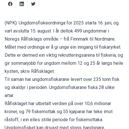
(NPK): Ungdomsfiskeordninga for 2025 starta 16. juni, og
vart avslutta 15. august. I år deltok 499 ungdommar i
Noregs Råfisklags område – frå Finnmark til Nordmøre.
Målet med ordninga er å gi unge ein inngang til fiskaryrket.
Dette er dermed ein viktig rekrutteringsarena til fiskeria, og
gir sommarjobb for ungdom mellom 12 og 25 år langs heile
kysten,
skriv Råfisklaget.
Til saman har ungdomsfiskarane levert over 235 tonn fisk
og skaldyr i perioden. Ungdomsfiskarane fiska 28 ulike
artar.
Råfisklaget har utbetalt verdien på over 10,6 millionar
kroner, og 79 fiskemottak og 55 kjøparar har teke imot
råstoff, i ein elles stille periode for fiskemottaka.
Ungdomsfisket kan drivast med stong, handsnøre,