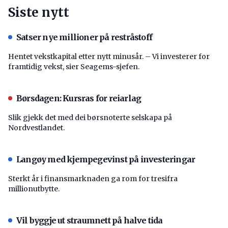
Siste nytt
Satser nye millioner på restråstoff
Hentet vekstkapital etter nytt minusår. – Vi investerer for
framtidig vekst, sier Seagems-sjefen.
Børsdagen: Kursras for reiarlag
Slik gjekk det med dei børsnoterte selskapa på
Nordvestlandet.
Langøy med kjempegevinst på investeringar
Sterkt år i finansmarknaden ga rom for tresifra
millionutbytte.
Vil byggje ut straumnett på halve tida