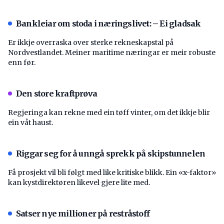
Bankleiar om stoda i næringslivet: – Ei gladsak
Er ikkje overraska over sterke rekneskapstal på
Nordvestlandet. Meiner maritime næringar er meir robuste
enn før.
Den store kraftprøva
Regjeringa kan rekne med ein tøff vinter, om det ikkje blir
ein våt haust.
Riggar seg for å unngå sprekk på skipstunnelen
Få prosjekt vil bli følgt med like kritiske blikk. Ein «x-faktor»
kan kystdirektøren likevel gjere lite med.
Satser nye millioner på restråstoff