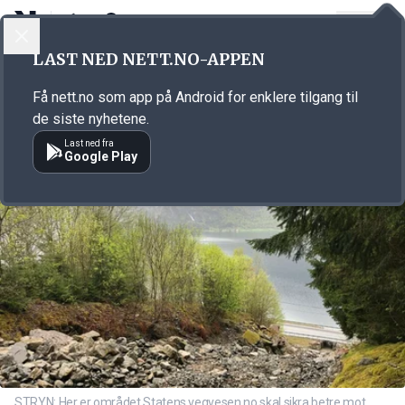
LOGG INN
MENY
Annonsørinnhold
LAST NED NETT.NO-APPEN
Link for annonse
Få nett.no som app på Android for enklere tilgang til
de siste nyhetene.
Last ned fra
Google Play
STRYN: Her er området Statens vegvesen no skal sikra betre mot