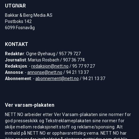
UTGIVAR
Bakkar & Berg Media AS
Postboks 142
6099 Fosnavåg
KONTAKT
Redaktør
: Ogne Øyehaug / 957 79 727
Journalist
: Marius Rosbach / 907 36 774
Redaksjon
: -
redaksjon@nett.no
/ 95 77 97 27
Annonse
: -
annonse@nett.no
/ 94 21 13 37
Abonnement
: -
abonnement@nett.no
/ 94 21 13 37
Ver varsam-plakaten
NETT NO arbeider etter Ver Varsam-plakaten sine normer for
god presseskikk og Tekstreklameplakaten sine normer for
skilje mellom redaksjonelt stoff og reklame/sponsing. Alt
innhald på NETT NO er opphavsrettsleg verna. NETT NO har