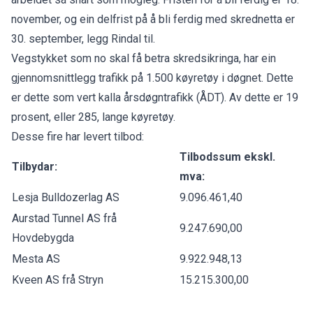
november, og ein delfrist på å bli ferdig med skrednetta er
30. september, legg Rindal til.
Vegstykket som no skal få betra skredsikringa, har ein
gjennomsnittlegg trafikk på 1.500 køyretøy i døgnet. Dette
er dette som vert kalla årsdøgntrafikk (ÅDT). Av dette er 19
prosent, eller 285, lange køyretøy.
Desse fire har levert tilbod:
Tilbodssum ekskl.
Tilbydar:
mva:
Lesja Bulldozerlag AS
9.096.461,40
Aurstad Tunnel AS frå
9.247.690,00
Hovdebygda
Mesta AS
9.922.948,13
Kveen AS frå Stryn
15.215.300,00