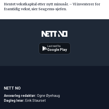
Hentet vekstkapital etter nytt minusår. – Vi investerer for
framtidig vekst, sier Seagems-sjefen.
Last ned fra
Google Play
NETT NO
Ansvarleg redaktør:
Ogne Øyehaug
Dagleg leiar:
Eirik Staurset