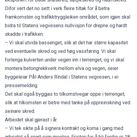
Difor vert det no sett i verk fleire tiltak for å betra
framkomsten og trafikktryggleiken området, som igjen skal
bidra til Statens vegvesens nullvisjon for drepne og hardt
skadde i trafikken.
– Vi skal utvida bassenget, slik at det har større kapasitet
ved eventuelle skred og ved høg vassføring. Vi skal
forlenga kulverten under vegen inn i terrenget, og vi skal
montera betongrekkverk mellom elva og vegen, seier
byggeleiar Pål-Anders Rindal i Statens vegvesen, i ei
pressemelding.
Det skal også byggjas to tilkomstvegar oppe i terrenget,
slik at tilkomsten er betre med tanke på oppreinskning ved
seinare skred.
Arbeidet skal gjerast i år.
– Vi tek sikte på å signera kontrakt og koma i gang med
arbeidet så snart som mogleg. Fristen for å bli ferdig er 18.