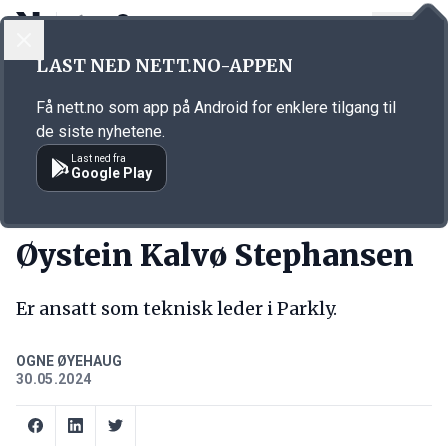
LOGG INN
MENY
Annonsørinnhold
LAST NED NETT.NO-APPEN
Link for annonse
Få nett.no som app på Android for enklere tilgang til
de siste nyhetene.
Last ned fra
Google Play
NY JOBB
Øystein Kalvø Stephansen
Er ansatt som teknisk leder i Parkly.
OGNE ØYEHAUG
30.05.2024