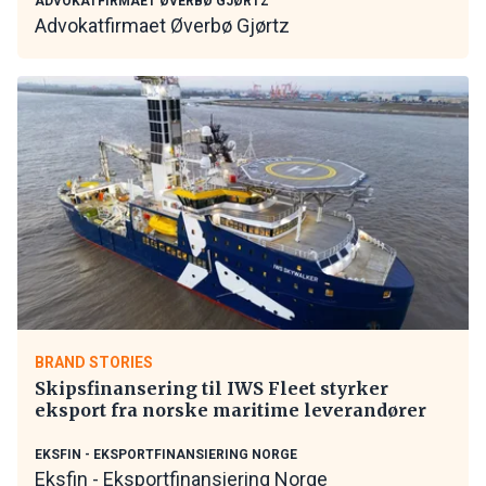
ADVOKATFIRMAET ØVERBØ GJØRTZ
Advokatfirmaet Øverbø Gjørtz
BRAND STORIES
Skipsfinansering til IWS Fleet styrker
eksport fra norske maritime leverandører
EKSFIN - EKSPORTFINANSIERING NORGE
Eksfin - Eksportfinansiering Norge