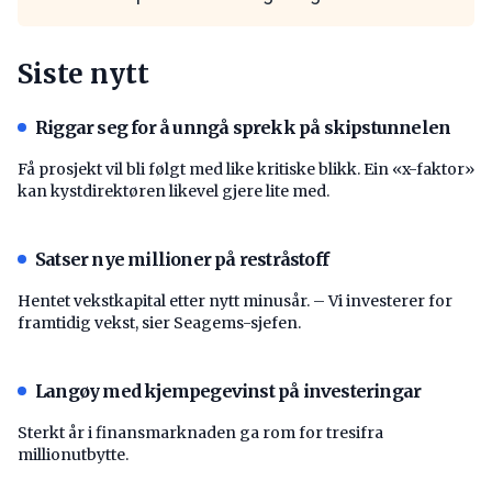
Siste nytt
Riggar seg for å unngå sprekk på skipstunnelen
Få prosjekt vil bli følgt med like kritiske blikk. Ein «x-faktor»
kan kystdirektøren likevel gjere lite med.
Satser nye millioner på restråstoff
Hentet vekstkapital etter nytt minusår. – Vi investerer for
framtidig vekst, sier Seagems-sjefen.
Langøy med kjempegevinst på investeringar
Sterkt år i finansmarknaden ga rom for tresifra
millionutbytte.