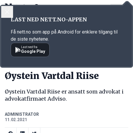
LOGG INN
MENY
Annonsørinnhold
LAST NED NETT.NO-APPEN
Link for annonse
Få nett.no som app på Android for enklere tilgang til
de siste nyhetene.
Last ned fra
Google Play
NY JOBB
Øystein Vartdal Riise
Øystein Vartdal Riise er ansatt som advokat i
advokatfirmaet Adviso.
ADMINISTRATOR
11.02.2021