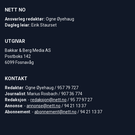
NETT NO
Ansvarleg redaktør:
Ogne Øyehaug
Dagleg leiar:
Eirik Staurset
UTGIVAR
Bakkar & Berg Media AS
Postboks 142
6099 Fosnavåg
KONTAKT
Redaktør
: Ogne Øyehaug / 957 79 727
Journalist
: Marius Rosbach / 907 36 774
Redaksjon
: -
redaksjon@nett.no
/ 95 77 97 27
Annonse
: -
annonse@nett.no
/ 94 21 13 37
Abonnement
: -
abonnement@nett.no
/ 94 21 13 37