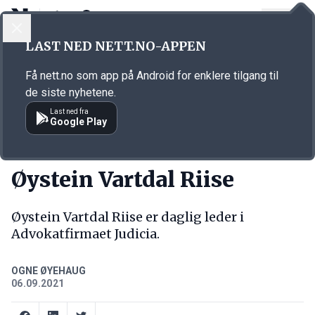
LOGG INN
MENY
Annonsørinnhold
LAST NED NETT.NO-APPEN
Link for annonse
Få nett.no som app på Android for enklere tilgang til
de siste nyhetene.
Last ned fra
Google Play
NY JOBB
Øystein Vartdal Riise
Øystein Vartdal Riise er daglig leder i
Advokatfirmaet Judicia.
OGNE ØYEHAUG
06.09.2021