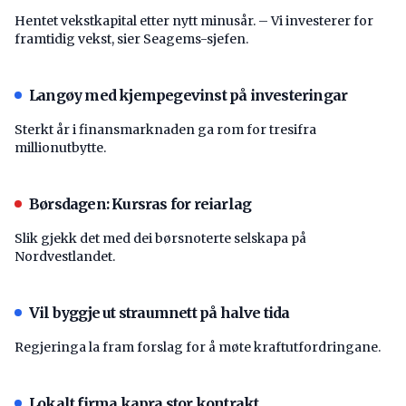
Hentet vekstkapital etter nytt minusår. – Vi investerer for
framtidig vekst, sier Seagems-sjefen.
Langøy med kjempegevinst på investeringar
Sterkt år i finansmarknaden ga rom for tresifra
millionutbytte.
Børsdagen: Kursras for reiarlag
Slik gjekk det med dei børsnoterte selskapa på
Nordvestlandet.
Vil byggje ut straumnett på halve tida
Regjeringa la fram forslag for å møte kraftutfordringane.
Lokalt firma kapra stor kontrakt