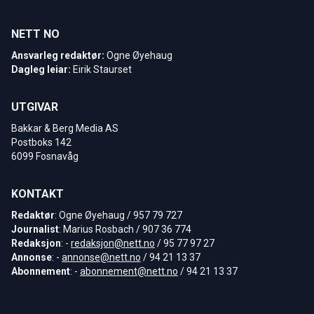
NETT NO
Ansvarleg redaktør:
Ogne Øyehaug
Dagleg leiar:
Eirik Staurset
UTGIVAR
Bakkar & Berg Media AS
Postboks 142
6099 Fosnavåg
KONTAKT
Redaktør
: Ogne Øyehaug / 957 79 727
Journalist
: Marius Rosbach / 907 36 774
Redaksjon
: -
redaksjon@nett.no
/ 95 77 97 27
Annonse
: -
annonse@nett.no
/ 94 21 13 37
Abonnement
: -
abonnement@nett.no
/ 94 21 13 37