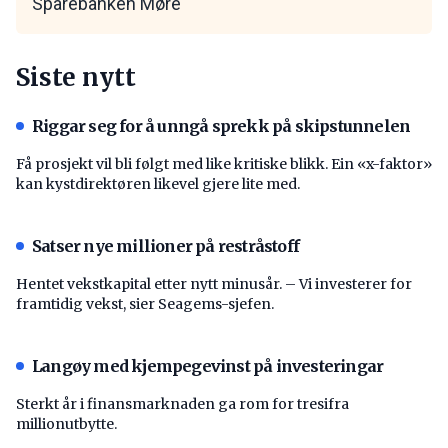
Sparebanken Møre
Siste nytt
Riggar seg for å unngå sprekk på skipstunnelen
Få prosjekt vil bli følgt med like kritiske blikk. Ein «x-faktor»
kan kystdirektøren likevel gjere lite med.
Satser nye millioner på restråstoff
Hentet vekstkapital etter nytt minusår. – Vi investerer for
framtidig vekst, sier Seagems-sjefen.
Langøy med kjempegevinst på investeringar
Sterkt år i finansmarknaden ga rom for tresifra
millionutbytte.