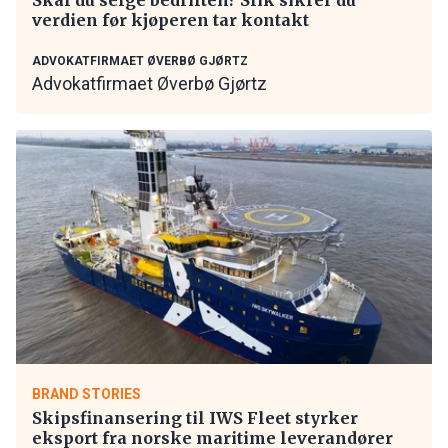
verdien før kjøperen tar kontakt
ADVOKATFIRMAET ØVERBØ GJØRTZ
Advokatfirmaet Øverbø Gjørtz
BRAND STORIES
Skipsfinansering til IWS Fleet styrker
eksport fra norske maritime leverandører