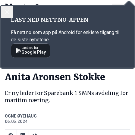
LOGG INN
MENY
Annonsørinnhold
LAST NED NETT.NO-APPEN
Link for annonse
Få nett.no som app på Android for enklere tilgang til
de siste nyhetene.
Last ned fra
Google Play
NY JOBB
Anita Aronsen Stokke
Er ny leder for Sparebank 1 SMNs avdeling for
maritim næring.
OGNE ØYEHAUG
06.05.2024