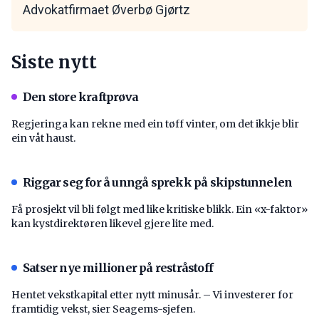
Advokatfirmaet Øverbø Gjørtz
Siste nytt
Den store kraftprøva
Regjeringa kan rekne med ein tøff vinter, om det ikkje blir
ein våt haust.
Riggar seg for å unngå sprekk på skipstunnelen
Få prosjekt vil bli følgt med like kritiske blikk. Ein «x-faktor»
kan kystdirektøren likevel gjere lite med.
Satser nye millioner på restråstoff
Hentet vekstkapital etter nytt minusår. – Vi investerer for
framtidig vekst, sier Seagems-sjefen.