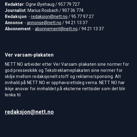
Redaktør
: Ogne Øyehaug / 957 79 727
Journalist
: Marius Rosbach / 907 36 774
Redaksjon
: -
redaksjon@nett.no
/ 95 77 97 27
Annonse
: -
annonse@nett.no
/ 94 21 13 37
Abonnement
: -
abonnement@nett.no
/ 94 21 13 37
Ver varsam-plakaten
NETT NO arbeider etter Ver Varsam-plakaten sine normer for
god presseskikk og Tekstreklameplakaten sine normer for
skilje mellom redaksjonelt stoff og reklame/sponsing. Alt
innhald på NETT NO er opphavsrettsleg verna. NETT NO har
ikkje ansvar for innhaldet på eksterne nettsider som det blir
lenka til.
redaksjon@nett.no