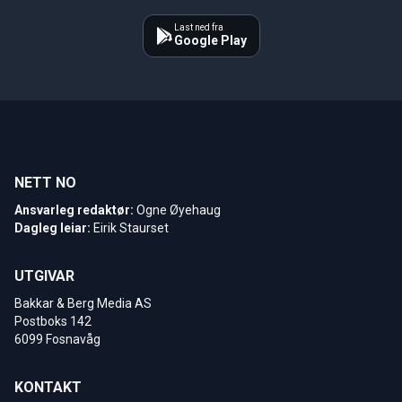
Last ned fra
Google Play
NETT NO
Ansvarleg redaktør:
Ogne Øyehaug
Dagleg leiar:
Eirik Staurset
UTGIVAR
Bakkar & Berg Media AS
Postboks 142
6099 Fosnavåg
KONTAKT