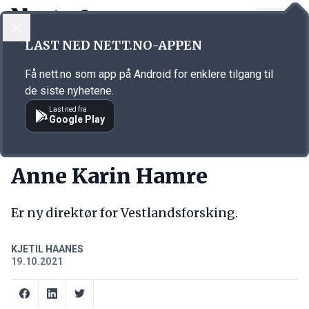
LOGG INN
MENY
Annonsørinnhold
LAST NED NETT.NO-APPEN
Link for annonse
Få nett.no som app på Android for enklere tilgang til
de siste nyhetene.
Last ned fra
Google Play
NY JOBB
Anne Karin Hamre
Er ny direktør for Vestlandsforsking.
KJETIL HAANES
19.10.2021