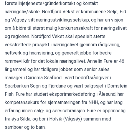
førstelinjetjeneste/gründerkontakt og kontakt
næringsliv/skole. Nordfjord Vekst er kommunene Selje, Eid
og Vågsøy sitt næringsutviklingsselskap, og har en visjon
om å bidra til størst mulig konkurransekraft for næringslivet
og regionen. Nordfjord Vekst skal spesielt støtte
vekstrettede prosjekt i næringslivet gjennom rådgivning,
nettverk og finansiering, og generelt jobbe for bedre
rammevilkår for det lokale næringslivet. Annelin Fure er 46
år gammel og har tidligere jobbet som senior sales
manager i Carisma Seafood , vært bedriftsrådgiver i
Sparbanken Sogn og Fjordane og vært salgssjef i Domstein
Fish. Fure har studert eksportmarkedsføring i Ålesund, har
kompetansekurs for sjømatnæringen fra NHH, og har lang
erfaring innen salg- og servicebransjen. Fure er opprinnelig
fra øya Silda, og bor i Holvik (Vågsøy) sammen med
samboer og to barn.