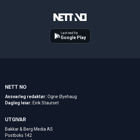
Last ned fra
Google Play
NETT NO
Ansvarleg redaktør:
Ogne Øyehaug
Dagleg leiar:
Eirik Staurset
UTGIVAR
Bakkar & Berg Media AS
Postboks 142