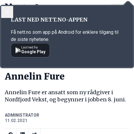
LOGG INN
MENY
Annonsørinnhold
LAST NED NETT.NO-APPEN
Link for annonse
Få nett.no som app på Android for enklere tilgang til
de siste nyhetene.
Last ned fra
Google Play
NY JOBB
Annelin Fure
Annelin Fure er ansatt som ny rådgiver i
Nordfjord Vekst, og begynner i jobben 8. juni.
ADMINISTRATOR
11.02.2021