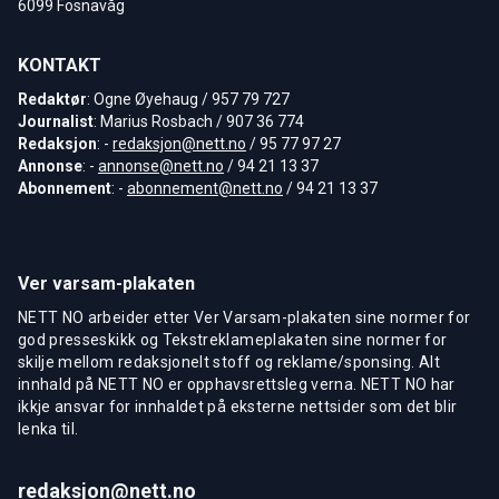
6099 Fosnavåg
KONTAKT
Redaktør
: Ogne Øyehaug / 957 79 727
Journalist
: Marius Rosbach / 907 36 774
Redaksjon
: -
redaksjon@nett.no
/ 95 77 97 27
Annonse
: -
annonse@nett.no
/ 94 21 13 37
Abonnement
: -
abonnement@nett.no
/ 94 21 13 37
Ver varsam-plakaten
NETT NO arbeider etter Ver Varsam-plakaten sine normer for
god presseskikk og Tekstreklameplakaten sine normer for
skilje mellom redaksjonelt stoff og reklame/sponsing. Alt
innhald på NETT NO er opphavsrettsleg verna. NETT NO har
ikkje ansvar for innhaldet på eksterne nettsider som det blir
lenka til.
redaksjon@nett.no