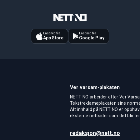
Last ned fra
Last ned fra
App Store
Google Play
Ver varsam-plakaten
NETT NO arbeider etter Ver Varsa
Tekstreklameplakaten sine normer
Alt innhald på NETT NO er opphavs
eksterne nettsider som det blir len
redaksjon@nett.no