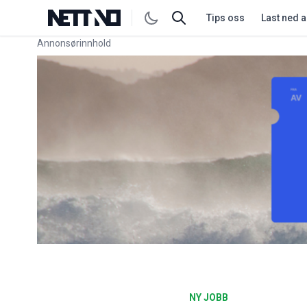
Tips oss
Last ned 
Annonsørinnhold
Link for annonse
NY JOBB