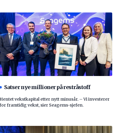
Satser nye millioner på restråstoff
Hentet vekstkapital etter nytt minusår. – Vi investerer
for framtidig vekst, sier Seagems-sjefen.