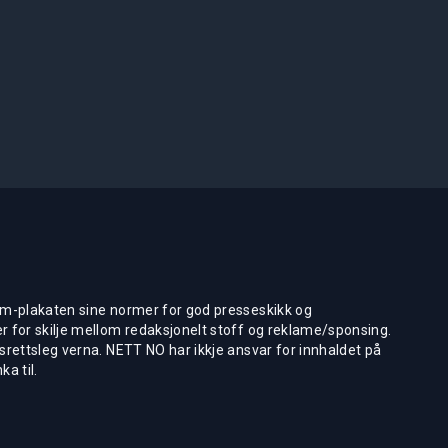
m-plakaten sine normer for god presseskikk og
 for skilje mellom redaksjonelt stoff og reklame/sponsing.
rettsleg verna. NETT NO har ikkje ansvar for innhaldet på
ka til.