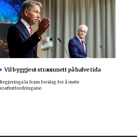
Vil byggje ut straumnett på halve tida
Regjeringa la fram forslag for å møte
kraftutfordringane.