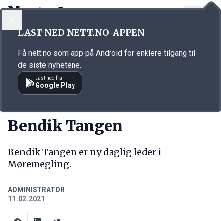
LOGG INN
MENY
Annonsørinnhold
LAST NED NETT.NO-APPEN
Link for annonse
Få nett.no som app på Android for enklere tilgang til
de siste nyhetene.
Last ned fra
Google Play
NY JOBB
Bendik Tangen
Bendik Tangen er ny daglig leder i
Møremegling.
ADMINISTRATOR
11.02.2021