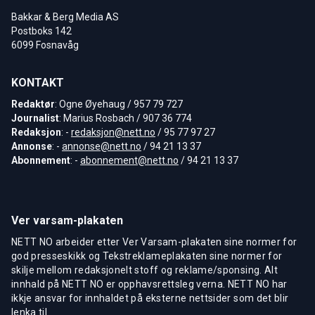
Bakkar & Berg Media AS
Postboks 142
6099 Fosnavåg
KONTAKT
Redaktør
: Ogne Øyehaug / 957 79 727
Journalist
: Marius Rosbach / 907 36 774
Redaksjon
: -
redaksjon@nett.no
/ 95 77 97 27
Annonse
: -
annonse@nett.no
/ 94 21 13 37
Abonnement
: -
abonnement@nett.no
/ 94 21 13 37
Ver varsam-plakaten
NETT NO arbeider etter Ver Varsam-plakaten sine normer for
god presseskikk og Tekstreklameplakaten sine normer for
skilje mellom redaksjonelt stoff og reklame/sponsing. Alt
innhald på NETT NO er opphavsrettsleg verna. NETT NO har
ikkje ansvar for innhaldet på eksterne nettsider som det blir
lenka til.