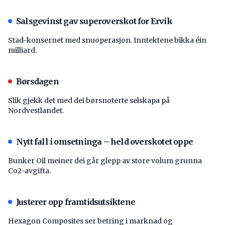
Salsgevinst gav superoverskot for Ervik
Stad-konsernet med snuoperasjon. Inntektene bikka éin
milliard.
Børsdagen
Slik gjekk det med dei børsnoterte selskapa på
Nordvestlandet.
Nytt fall i omsetninga – held overskotet oppe
Bunker Oil meiner dei går glepp av store volum grunna
Co2-avgifta.
Justerer opp framtidsutsiktene
Hexagon Composites ser betring i marknad og