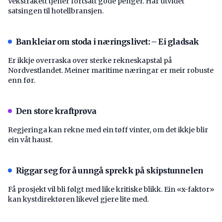
Vekstrakett tjener fortsatt gode penger. Har utvidet
satsingen til hotellbransjen.
Bankleiar om stoda i næringslivet: – Ei gladsak
Er ikkje overraska over sterke rekneskapstal på
Nordvestlandet. Meiner maritime næringar er meir robuste
enn før.
Den store kraftprøva
Regjeringa kan rekne med ein tøff vinter, om det ikkje blir
ein våt haust.
Riggar seg for å unngå sprekk på skipstunnelen
Få prosjekt vil bli følgt med like kritiske blikk. Ein «x-faktor»
kan kystdirektøren likevel gjere lite med.