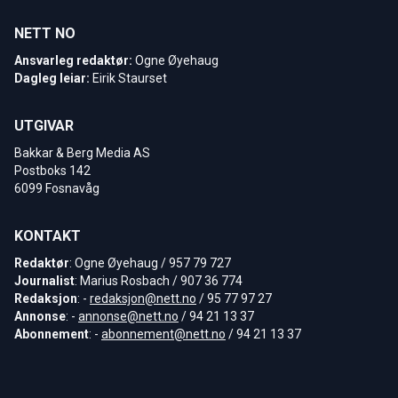
NETT NO
Ansvarleg redaktør:
Ogne Øyehaug
Dagleg leiar:
Eirik Staurset
UTGIVAR
Bakkar & Berg Media AS
Postboks 142
6099 Fosnavåg
KONTAKT
Redaktør
: Ogne Øyehaug / 957 79 727
Journalist
: Marius Rosbach / 907 36 774
Redaksjon
: -
redaksjon@nett.no
/ 95 77 97 27
Annonse
: -
annonse@nett.no
/ 94 21 13 37
Abonnement
: -
abonnement@nett.no
/ 94 21 13 37