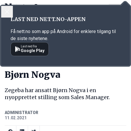
LOGG INN
MENY
Annonsørinnhold
LAST NED NETT.NO-APPEN
Link for annonse
Få nett.no som app på Android for enklere tilgang til
de siste nyhetene.
Last ned fra
Google Play
NY JOBB
Bjørn Nogva
Zegeba har ansatt Bjørn Nogva i en
nyopprettet stilling som Sales Manager.
ADMINISTRATOR
11.02.2021