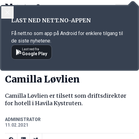
LOGG INN
MENY
Annonsørinnhold
LAST NED NETT.NO-APPEN
Link for annonse
Få nett.no som app på Android for enklere tilgang til
de siste nyhetene.
Last ned fra
Google Play
NY JOBB
Camilla Løvlien
Camilla Løvlien er tilsett som driftsdirektør
for hotell i Havila Kystruten.
ADMINISTRATOR
11.02.2021