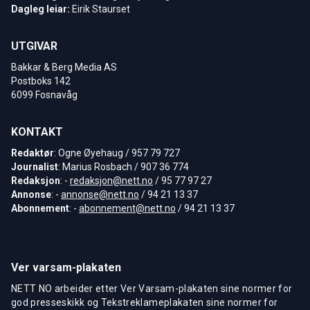
Dagleg leiar:
Eirik Staurset
UTGIVAR
Bakkar & Berg Media AS
Postboks 142
6099 Fosnavåg
KONTAKT
Redaktør
: Ogne Øyehaug / 957 79 727
Journalist
: Marius Rosbach / 907 36 774
Redaksjon
: -
redaksjon@nett.no
/ 95 77 97 27
Annonse
: -
annonse@nett.no
/ 94 21 13 37
Abonnement
: -
abonnement@nett.no
/ 94 21 13 37
Ver varsam-plakaten
NETT NO arbeider etter Ver Varsam-plakaten sine normer for
god presseskikk og Tekstreklameplakaten sine normer for