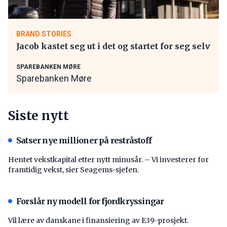
BRAND STORIES
Jacob kastet seg ut i det og startet for seg selv
SPAREBANKEN MØRE
Sparebanken Møre
Siste nytt
Satser nye millioner på restråstoff
Hentet vekstkapital etter nytt minusår. – Vi investerer for
framtidig vekst, sier Seagems-sjefen.
Forslår ny modell for fjordkryssingar
Vil lære av danskane i finansiering av E39-prosjekt.