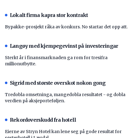
Lokalt firma kapra stor kontrakt
Bypakke-prosjekt råka av konkurs. No startar det opp att.
Langøy med kjempegevinst på investeringar
Sterkt år i finansmarknaden ga rom for tresifra
millionutbytte.
Sigrid med største overskot nokon gong
Tredobla omsetninga, mangedobla resultatet - og dobla
verdien på aksjeporteføljen.
Rekordoverskudd fra hotell
Eierne av Stryn Hotel kan lene seg på gode resultat for
søsterhotell i Lærdal.