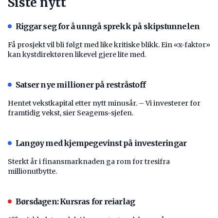
Siste nytt
Riggar seg for å unngå sprekk på skipstunnelen
Få prosjekt vil bli følgt med like kritiske blikk. Ein «x-faktor»
kan kystdirektøren likevel gjere lite med.
Satser nye millioner på restråstoff
Hentet vekstkapital etter nytt minusår. – Vi investerer for
framtidig vekst, sier Seagems-sjefen.
Langøy med kjempegevinst på investeringar
Sterkt år i finansmarknaden ga rom for tresifra
millionutbytte.
Børsdagen: Kursras for reiarlag