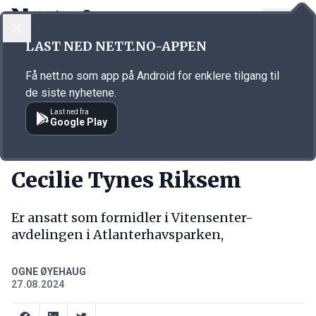
LOGG INN
MENY
Annonsørinnhold
LAST NED NETT.NO-APPEN
Link for annonse
Få nett.no som app på Android for enklere tilgang til
de siste nyhetene.
Last ned fra
Google Play
NY JOBB
Cecilie Tynes Riksem
Er ansatt som formidler i Vitensenter-
avdelingen i Atlanterhavsparken,
OGNE ØYEHAUG
27.08.2024