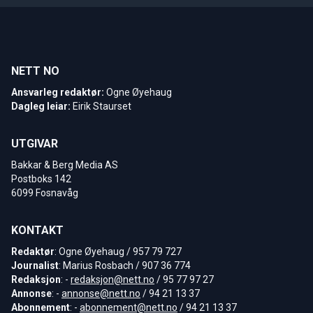
NETT NO
Ansvarleg redaktør:
Ogne Øyehaug
Dagleg leiar:
Eirik Staurset
UTGIVAR
Bakkar & Berg Media AS
Postboks 142
6099 Fosnavåg
KONTAKT
Redaktør
: Ogne Øyehaug / 957 79 727
Journalist
: Marius Rosbach / 907 36 774
Redaksjon
: -
redaksjon@nett.no
/ 95 77 97 27
Annonse
: -
annonse@nett.no
/ 94 21 13 37
Abonnement
: -
abonnement@nett.no
/ 94 21 13 37