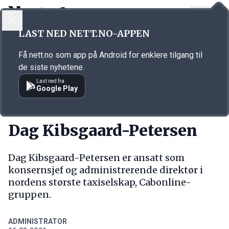
LOGG INN
MENY
Annonsørinnhold
LAST NED NETT.NO-APPEN
Link for annonse
Få nett.no som app på Android for enklere tilgang til
de siste nyhetene.
Last ned fra
Google Play
NY JOBB
Dag Kibsgaard-Petersen
Dag Kibsgaard-Petersen er ansatt som
konsernsjef og administrerende direktør i
nordens største taxiselskap, Cabonline-
gruppen.
ADMINISTRATOR