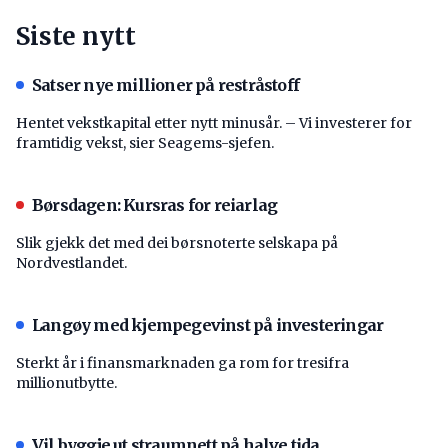
Siste nytt
Satser nye millioner på restråstoff
Hentet vekstkapital etter nytt minusår. – Vi investerer for
framtidig vekst, sier Seagems-sjefen.
Børsdagen: Kursras for reiarlag
Slik gjekk det med dei børsnoterte selskapa på
Nordvestlandet.
Langøy med kjempegevinst på investeringar
Sterkt år i finansmarknaden ga rom for tresifra
millionutbytte.
Vil byggje ut straumnett på halve tida