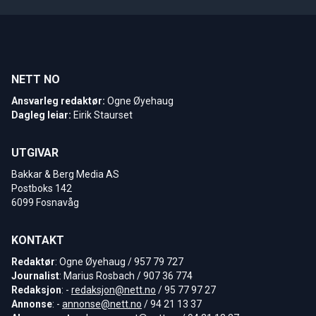
NETT NO
Ansvarleg redaktør:
Ogne Øyehaug
Dagleg leiar:
Eirik Staurset
UTGIVAR
Bakkar & Berg Media AS
Postboks 142
6099 Fosnavåg
KONTAKT
Redaktør
: Ogne Øyehaug / 957 79 727
Journalist
: Marius Rosbach / 907 36 774
Redaksjon
: -
redaksjon@nett.no
/ 95 77 97 27
Annonse
: -
annonse@nett.no
/ 94 21 13 37