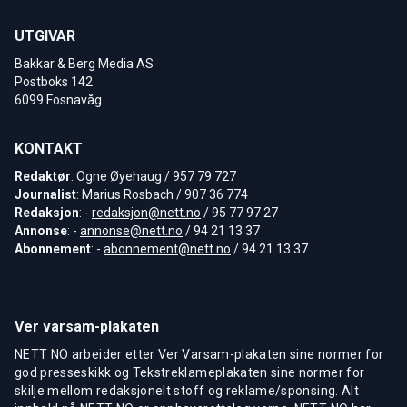
UTGIVAR
Bakkar & Berg Media AS
Postboks 142
6099 Fosnavåg
KONTAKT
Redaktør
: Ogne Øyehaug / 957 79 727
Journalist
: Marius Rosbach / 907 36 774
Redaksjon
: -
redaksjon@nett.no
/ 95 77 97 27
Annonse
: -
annonse@nett.no
/ 94 21 13 37
Abonnement
: -
abonnement@nett.no
/ 94 21 13 37
Ver varsam-plakaten
NETT NO arbeider etter Ver Varsam-plakaten sine normer for
god presseskikk og Tekstreklameplakaten sine normer for
skilje mellom redaksjonelt stoff og reklame/sponsing. Alt