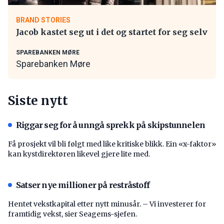
BRAND STORIES
Jacob kastet seg ut i det og startet for seg selv
SPAREBANKEN MØRE
Sparebanken Møre
Siste nytt
Riggar seg for å unngå sprekk på skipstunnelen
Få prosjekt vil bli følgt med like kritiske blikk. Ein «x-faktor»
kan kystdirektøren likevel gjere lite med.
Satser nye millioner på restråstoff
Hentet vekstkapital etter nytt minusår. – Vi investerer for
framtidig vekst, sier Seagems-sjefen.