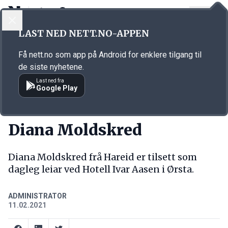
LOGG INN
MENY
Annonsørinnhold
LAST NED NETT.NO-APPEN
Link for annonse
Få nett.no som app på Android for enklere tilgang til
de siste nyhetene.
Last ned fra
Google Play
NY JOBB
Diana Moldskred
Diana Moldskred frå Hareid er tilsett som
dagleg leiar ved Hotell Ivar Aasen i Ørsta.
ADMINISTRATOR
11.02.2021