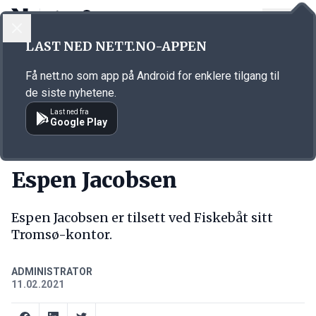
LOGG INN
MENY
Annonsørinnhold
LAST NED NETT.NO-APPEN
Link for annonse
Få nett.no som app på Android for enklere tilgang til
de siste nyhetene.
Last ned fra
Google Play
NY JOBB
Espen Jacobsen
Espen Jacobsen er tilsett ved Fiskebåt sitt
Tromsø-kontor.
ADMINISTRATOR
11.02.2021