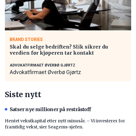
BRAND STORIES
Skal du selge bedriften? Slik sikrer du
verdien før kjøperen tar kontakt
ADVOKATFIRMAET ØVERBØ GJØRTZ
Advokatfirmaet Øverbø Gjørtz
Siste nytt
Satser nye millioner på restråstoff
Hentet vekstkapital etter nytt minusår. – Vi investerer for
framtidig vekst, sier Seagems-sjefen.