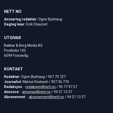
NETT NO
Ansvarleg redaktør:
Ogne Øyehaug
Dagleg leiar:
Eirik Staurset
UTGIVAR
Bakkar & Berg Media AS
Postboks 142
6099 Fosnavåg
KONTAKT
Redaktør
: Ogne Øyehaug / 957 79 727
Journalist
: Marius Rosbach / 907 36 774
Redaksjon
: -
redaksjon@nett.no
/ 95 77 97 27
Annonse
: -
annonse@nett.no
/ 94 21 13 37
Abonnement
: -
abonnement@nett.no
/ 94 21 13 37