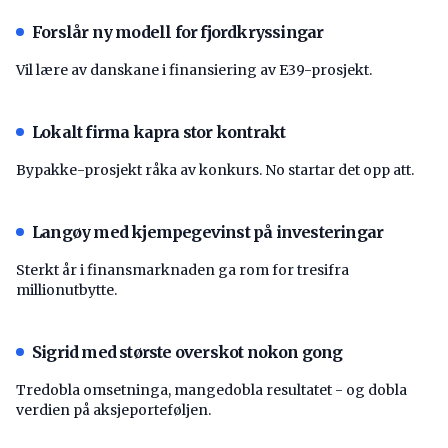
Forslår ny modell for fjordkryssingar
Vil lære av danskane i finansiering av E39-prosjekt.
Lokalt firma kapra stor kontrakt
Bypakke-prosjekt råka av konkurs. No startar det opp att.
Langøy med kjempegevinst på investeringar
Sterkt år i finansmarknaden ga rom for tresifra
millionutbytte.
Sigrid med største overskot nokon gong
Tredobla omsetninga, mangedobla resultatet - og dobla
verdien på aksjeporteføljen.