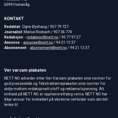
6099 Fosnavåg
KONTAKT
Redaktør
: Ogne Øyehaug / 957 79 727
Journalist
: Marius Rosbach / 907 36 774
Redaksjon
: -
redaksjon@nett.no
/ 95 77 97 27
Annonse
: -
annonse@nett.no
/ 94 21 13 37
Abonnement
: -
abonnement@nett.no
/ 94 21 13 37
Ver varsam-plakaten
NETT NO arbeider etter Ver Varsam-plakaten sine normer for
god presseskikk og Tekstreklameplakaten sine normer for
skilje mellom redaksjonelt stoff og reklame/sponsing. Alt
innhald på NETT NO er opphavsrettsleg verna. NETT NO har
ikkje ansvar for innhaldet på eksterne nettsider som det blir
lenka til.