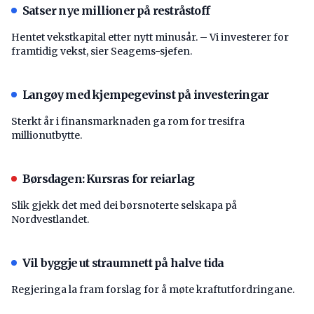
Satser nye millioner på restråstoff
Hentet vekstkapital etter nytt minusår. – Vi investerer for
framtidig vekst, sier Seagems-sjefen.
Langøy med kjempegevinst på investeringar
Sterkt år i finansmarknaden ga rom for tresifra
millionutbytte.
Børsdagen: Kursras for reiarlag
Slik gjekk det med dei børsnoterte selskapa på
Nordvestlandet.
Vil byggje ut straumnett på halve tida
Regjeringa la fram forslag for å møte kraftutfordringane.