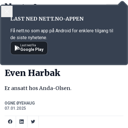
LOGG INN
MENY
Annonsørinnhold
LAST NED NETT.NO-APPEN
Link for annonse
Få nett.no som app på Android for enklere tilgang til
de siste nyhetene.
Last ned fra
Google Play
NY JOBB
Even Harbak
Er ansatt hos Anda-Olsen.
OGNE ØYEHAUG
07.01.2025