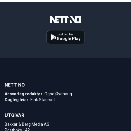
Last ned fra
Google Play
NETT NO
Ansvarleg redaktør:
Ogne Øyehaug
Dagleg leiar:
Eirik Staurset
UTGIVAR
Bakkar & Berg Media AS
Postboks 142