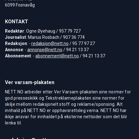
6099 Fosnavåg
KONTAKT
Redaktør
: Ogne Øyehaug / 957 79 727
Journalist
: Marius Rosbach / 907 36 774
Redaksjon
: -
redaksjon@nett.no
/ 95 77 97 27
Annonse
: -
annonse@nett.no
/ 94 21 13 37
Abonnement
: -
abonnement@nett.no
/ 94 21 13 37
Ver varsam-plakaten
NETT NO arbeider etter Ver Varsam-plakaten sine normer for
god presseskikk og Tekstreklameplakaten sine normer for
skilje mellom redaksjonelt stoff og reklame/sponsing. Alt
innhald på NETT NO er opphavsrettsleg verna. NETT NO har
ikkje ansvar for innhaldet på eksterne nettsider som det blir
lenka til.