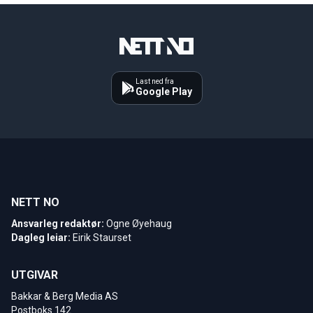
Last ned fra
Google Play
NETT NO
Ansvarleg redaktør:
Ogne Øyehaug
Dagleg leiar:
Eirik Staurset
UTGIVAR
Bakkar & Berg Media AS
Postboks 142