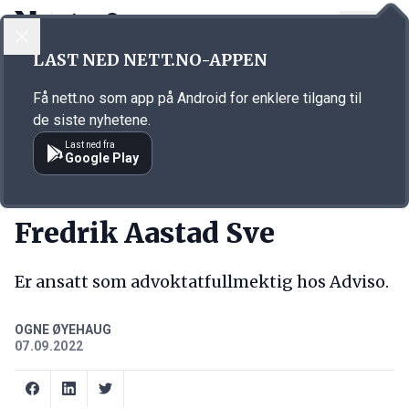
LOGG INN
MENY
Annonsørinnhold
LAST NED NETT.NO-APPEN
Link for annonse
Få nett.no som app på Android for enklere tilgang til
de siste nyhetene.
Last ned fra
Google Play
NY JOBB
Fredrik Aastad Sve
Er ansatt som advoktatfullmektig hos Adviso.
OGNE ØYEHAUG
07.09.2022