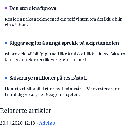
Den store kraftprøva
Regjeringa kan rekne med ein tøff vinter, om det ikkje blir
ein våt haust.
Riggar seg for å unngå sprekk på skipstunnelen
Få prosjekt vil bli følgt med like kritiske blikk. Ein «x-faktor»
kan kystdirektøren likevel gjere lite med.
Satser nye millioner på restråstoff
Hentet vekstkapital etter nytt minusår. – Vi investerer for
framtidig vekst, sier Seagems-sjefen.
Relaterte artikler
Adviso
20.11.2020 12:13 -