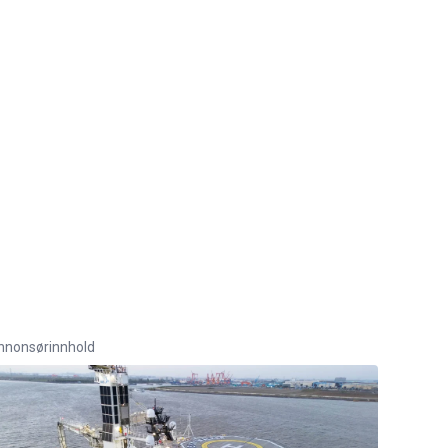
nnonsørinnhold