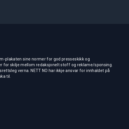
m-plakaten sine normer for god presseskikk og
 for skilje mellom redaksjonelt stoff og reklame/sponsing.
rettsleg verna. NETT NO har ikkje ansvar for innhaldet på
ka til.