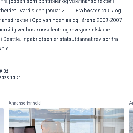
ra jobben som controller og visefinansdirektør i
rbeidet i Vard siden januar 2011. Fra høsten 2007 og
inansdirektør i Opplysningen as og i årene 2009-2007
iorrådgiver hos konsulent- og revisjonselskapet
 i Seattle. Ingebrigtsen er statsutdannet revisor fra
ole.
9:02
2023 10:21
Annonsørinnhold
A