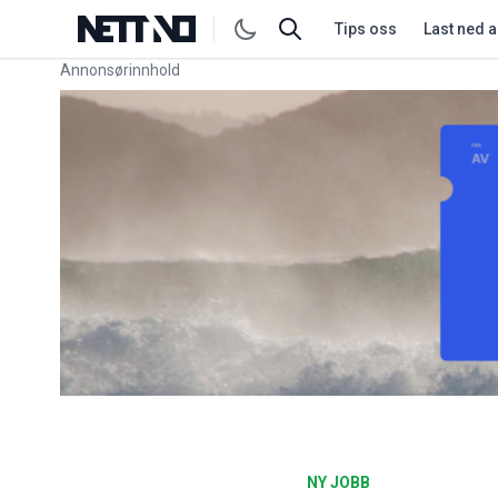
Tips oss
Last ned 
Annonsørinnhold
Link for annonse
NY JOBB