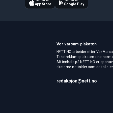
Last ned fra
Last ned fra
App Store
Google Play
Ver varsam-plakaten
NETT NO arbeider etter Ver Varsa
Tekstreklameplakaten sine normer
Alt innhald på NETT NO er opphavs
eksterne nettsider som det blir len
redaksjon@nett.no