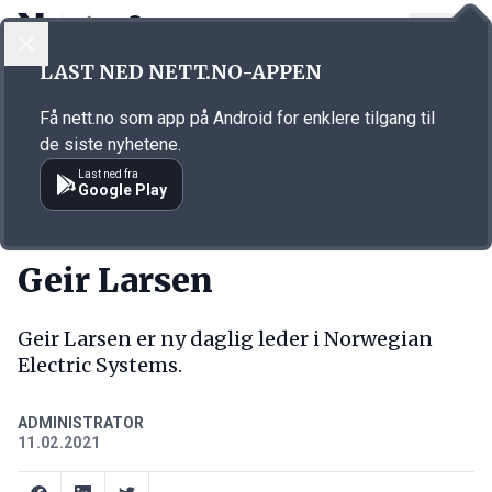
LOGG INN
MENY
Annonsørinnhold
LAST NED NETT.NO-APPEN
Link for annonse
Få nett.no som app på Android for enklere tilgang til
de siste nyhetene.
Last ned fra
Google Play
NY JOBB
Geir Larsen
Geir Larsen er ny daglig leder i Norwegian
Electric Systems.
ADMINISTRATOR
11.02.2021