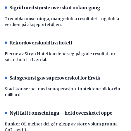
Sigrid med største overskot nokon gong
Tredobla omsetninga, mangedobla resultatet - og dobla
verdien på aksjeporteføljen.
Rekordoverskudd fra hotell
Eierne av Stryn Hotel kan lene seg på gode resultat for
søsterhotell i Lærdal.
Salsgevinst gav superoverskot for Ervik
Stad-konsernet med snuoperasjon. Inntektene bikka éin
milliard.
Nytt fall i omsetninga – held overskotet oppe
Bunker Oil meiner dei går glepp av store volum grunna
Co2-avgifta.