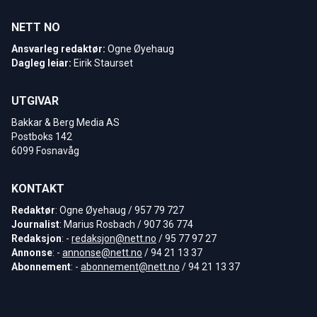
NETT NO
Ansvarleg redaktør:
Ogne Øyehaug
Dagleg leiar:
Eirik Staurset
UTGIVAR
Bakkar & Berg Media AS
Postboks 142
6099 Fosnavåg
KONTAKT
Redaktør
: Ogne Øyehaug / 957 79 727
Journalist
: Marius Rosbach / 907 36 774
Redaksjon
: -
redaksjon@nett.no
/ 95 77 97 27
Annonse
: -
annonse@nett.no
/ 94 21 13 37
Abonnement
: -
abonnement@nett.no
/ 94 21 13 37