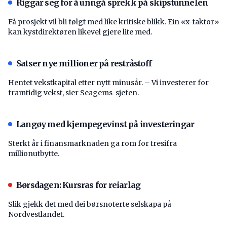
Riggar seg for å unngå sprekk på skipstunnelen
Få prosjekt vil bli følgt med like kritiske blikk. Ein «x-faktor»
kan kystdirektøren likevel gjere lite med.
Satser nye millioner på restråstoff
Hentet vekstkapital etter nytt minusår. – Vi investerer for
framtidig vekst, sier Seagems-sjefen.
Langøy med kjempegevinst på investeringar
Sterkt år i finansmarknaden ga rom for tresifra
millionutbytte.
Børsdagen: Kursras for reiarlag
Slik gjekk det med dei børsnoterte selskapa på
Nordvestlandet.