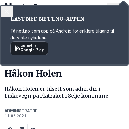
LOGG INN
MENY
Annonsørinnhold
LAST NED NETT.NO-APPEN
Link for annonse
Få nett.no som app på Android for enklere tilgang til
de siste nyhetene.
Last ned fra
Google Play
NY JOBB
Håkon Holen
Håkon Holen er tilsett som adm. dir. i
Fiskevegn på Flatraket i Selje kommune.
ADMINISTRATOR
11.02.2021