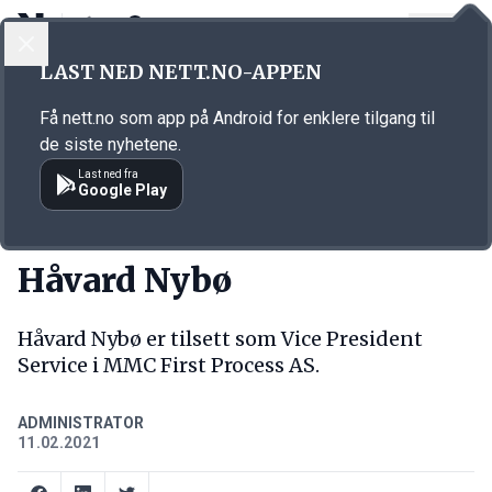
LOGG INN
MENY
Annonsørinnhold
LAST NED NETT.NO-APPEN
Link for annonse
Få nett.no som app på Android for enklere tilgang til
de siste nyhetene.
Last ned fra
Google Play
NY JOBB
Håvard Nybø
Håvard Nybø er tilsett som Vice President
Service i MMC First Process AS.
ADMINISTRATOR
11.02.2021