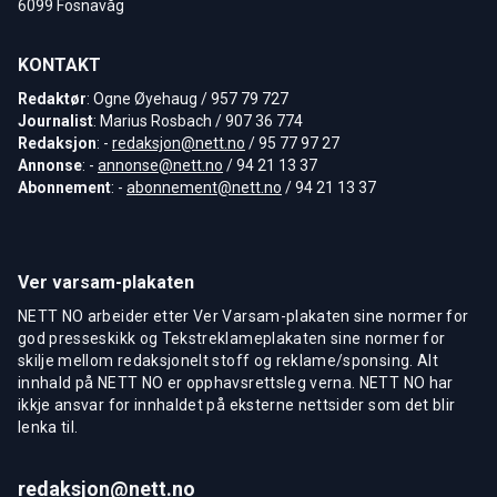
6099 Fosnavåg
KONTAKT
Redaktør
: Ogne Øyehaug / 957 79 727
Journalist
: Marius Rosbach / 907 36 774
Redaksjon
: -
redaksjon@nett.no
/ 95 77 97 27
Annonse
: -
annonse@nett.no
/ 94 21 13 37
Abonnement
: -
abonnement@nett.no
/ 94 21 13 37
Ver varsam-plakaten
NETT NO arbeider etter Ver Varsam-plakaten sine normer for
god presseskikk og Tekstreklameplakaten sine normer for
skilje mellom redaksjonelt stoff og reklame/sponsing. Alt
innhald på NETT NO er opphavsrettsleg verna. NETT NO har
ikkje ansvar for innhaldet på eksterne nettsider som det blir
lenka til.
redaksjon@nett.no