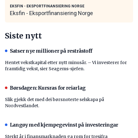
EKSFIN - EKSPORTFINANSIERING NORGE
Eksfin - Eksportfinansiering Norge
Siste nytt
Satser nye millioner på restråstoff
Hentet vekstkapital etter nytt minusår. – Vi investerer for
framtidig vekst, sier Seagems-sjefen.
Børsdagen: Kursras for reiarlag
Slik gjekk det med dei børsnoterte selskapa på
Nordvestlandet.
Langøy med kjempegevinst på investeringar
Sterkt år i finansmarknaden ga rom for tresifra