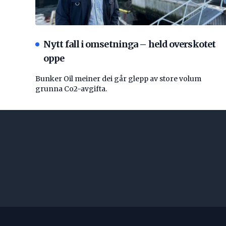
Nytt fall i omsetninga – held overskotet
oppe
Bunker Oil meiner dei går glepp av store volum
grunna Co2-avgifta.