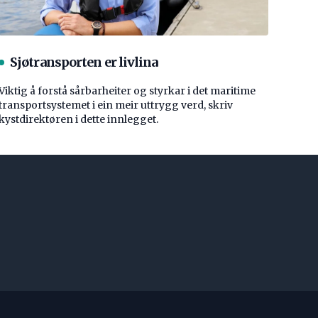
Sjøtransporten er livlina
Viktig å forstå ­sårbarheiter og styrkar i det maritime
transport­systemet i ein meir uttrygg verd, skriv
kystdirektøren i dette innlegget.