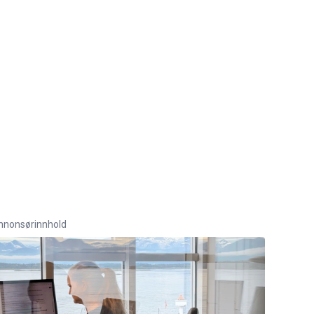
nnonsørinnhold