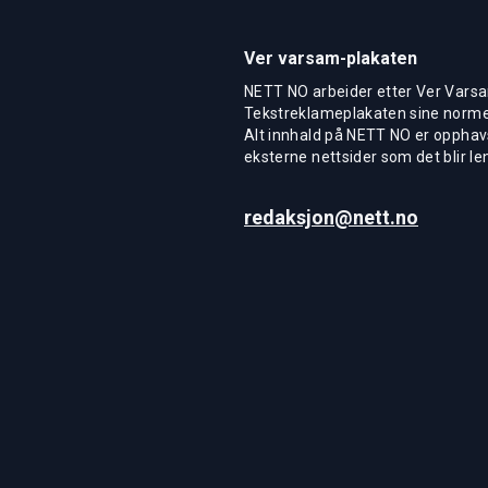
Ver varsam-plakaten
NETT NO arbeider etter Ver Varsa
Tekstreklameplakaten sine normer
Alt innhald på NETT NO er opphavs
eksterne nettsider som det blir len
redaksjon@nett.no