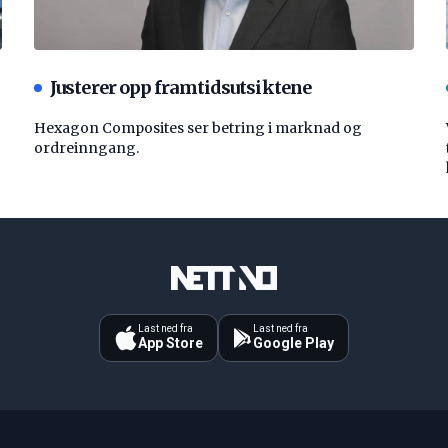
Justerer opp framtidsutsiktene
Hexagon Composites ser betring i marknad og
ordreinngang.
Last ned fra
Last ned fra
App Store
Google Play