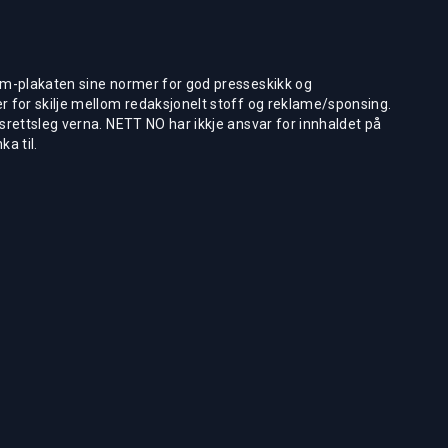
m-plakaten sine normer for god presseskikk og
 for skilje mellom redaksjonelt stoff og reklame/sponsing.
rettsleg verna. NETT NO har ikkje ansvar for innhaldet på
ka til.