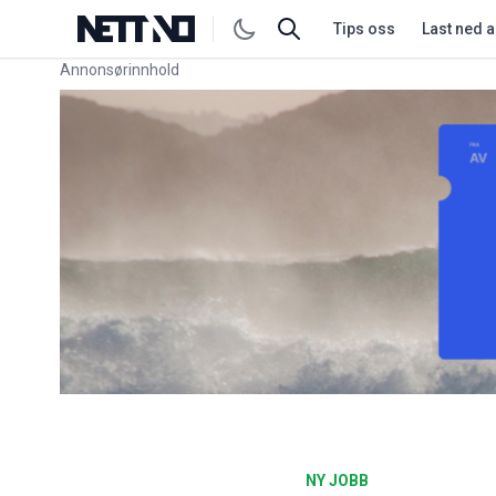
Tips oss
Last ned 
Annonsørinnhold
Link for annonse
NY JOBB