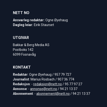
NETT NO
Ansvarleg redaktør:
Ogne Øyehaug
Dagleg leiar:
Eirik Staurset
UTGIVAR
Bakkar & Berg Media AS
Postboks 142
6099 Fosnavåg
KONTAKT
Redaktør
: Ogne Øyehaug / 957 79 727
Journalist
: Marius Rosbach / 907 36 774
Redaksjon
: -
redaksjon@nett.no
/ 95 77 97 27
Annonse
: -
annonse@nett.no
/ 94 21 13 37
Abonnement
: -
abonnement@nett.no
/ 94 21 13 37