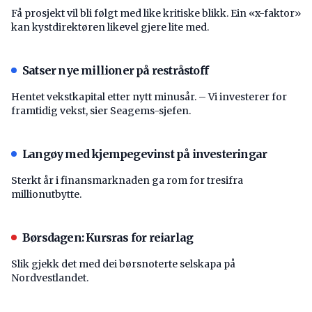
Få prosjekt vil bli følgt med like kritiske blikk. Ein «x-faktor»
kan kystdirektøren likevel gjere lite med.
Satser nye millioner på restråstoff
Hentet vekstkapital etter nytt minusår. – Vi investerer for
framtidig vekst, sier Seagems-sjefen.
Langøy med kjempegevinst på investeringar
Sterkt år i finansmarknaden ga rom for tresifra
millionutbytte.
Børsdagen: Kursras for reiarlag
Slik gjekk det med dei børsnoterte selskapa på
Nordvestlandet.