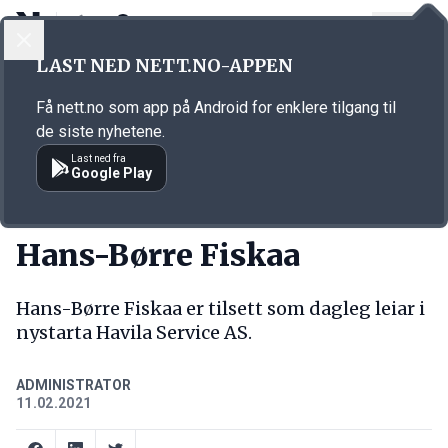
LOGG INN
MENY
Annonsørinnhold
LAST NED NETT.NO-APPEN
Link for annonse
Få nett.no som app på Android for enklere tilgang til
de siste nyhetene.
Last ned fra
Google Play
NY JOBB
Hans-Børre Fiskaa
Hans-Børre Fiskaa er tilsett som dagleg leiar i
nystarta Havila Service AS.
ADMINISTRATOR
11.02.2021