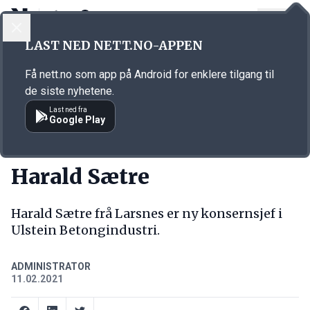
LOGG INN
MENY
Annonsørinnhold
LAST NED NETT.NO-APPEN
Link for annonse
Få nett.no som app på Android for enklere tilgang til
de siste nyhetene.
Last ned fra
Google Play
NY JOBB
Harald Sætre
Harald Sætre frå Larsnes er ny konsernsjef i
Ulstein Betongindustri.
ADMINISTRATOR
11.02.2021