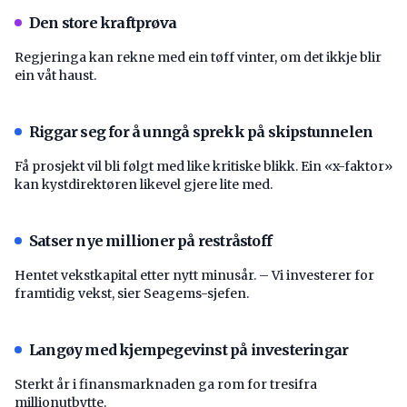
Den store kraftprøva
Regjeringa kan rekne med ein tøff vinter, om det ikkje blir
ein våt haust.
Riggar seg for å unngå sprekk på skipstunnelen
Få prosjekt vil bli følgt med like kritiske blikk. Ein «x-faktor»
kan kystdirektøren likevel gjere lite med.
Satser nye millioner på restråstoff
Hentet vekstkapital etter nytt minusår. – Vi investerer for
framtidig vekst, sier Seagems-sjefen.
Langøy med kjempegevinst på investeringar
Sterkt år i finansmarknaden ga rom for tresifra
millionutbytte.