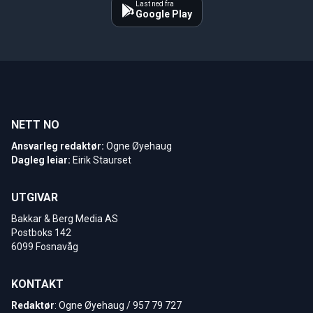
Last ned fra
Google Play
NETT NO
Ansvarleg redaktør:
Ogne Øyehaug
Dagleg leiar:
Eirik Staurset
UTGIVAR
Bakkar & Berg Media AS
Postboks 142
6099 Fosnavåg
KONTAKT
Redaktør
: Ogne Øyehaug / 957 79 727