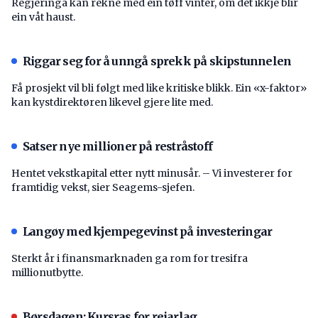
Regjeringa kan rekne med ein tøff vinter, om det ikkje blir
ein våt haust.
Riggar seg for å unngå sprekk på skipstunnelen
Få prosjekt vil bli følgt med like kritiske blikk. Ein «x-faktor»
kan kystdirektøren likevel gjere lite med.
Satser nye millioner på restråstoff
Hentet vekstkapital etter nytt minusår. – Vi investerer for
framtidig vekst, sier Seagems-sjefen.
Langøy med kjempegevinst på investeringar
Sterkt år i finansmarknaden ga rom for tresifra
millionutbytte.
Børsdagen: Kursras for reiarlag