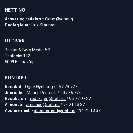
NETT NO
Ansvarleg redaktør:
Ogne Øyehaug
Dagleg leiar:
Eirik Staurset
UTGIVAR
Bakkar & Berg Media AS
Postboks 142
6099 Fosnavåg
KONTAKT
Redaktør
: Ogne Øyehaug / 957 79 727
Journalist
: Marius Rosbach / 907 36 774
Redaksjon
: -
redaksjon@nett.no
/ 95 77 97 27
Annonse
: -
annonse@nett.no
/ 94 21 13 37
Abonnement
: -
abonnement@nett.no
/ 94 21 13 37