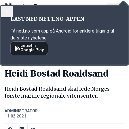
LOGG INN
MENY
Annonsørinnhold
LAST NED NETT.NO-APPEN
Link for annonse
Få nett.no som app på Android for enklere tilgang til
de siste nyhetene.
Last ned fra
Google Play
NY JOBB
Heidi Bostad Roaldsand
Heidi Bostad Roaldsand skal lede Norges
første marine regionale vitensenter.
ADMINISTRATOR
11.02.2021