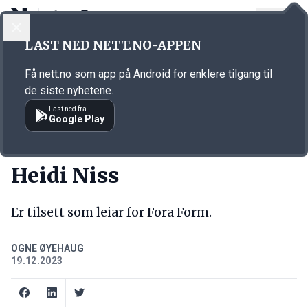
LOGG INN
MENY
Annonsørinnhold
LAST NED NETT.NO-APPEN
Link for annonse
Få nett.no som app på Android for enklere tilgang til
de siste nyhetene.
Last ned fra
Google Play
NY JOBB
Heidi Niss
Er tilsett som leiar for Fora Form.
OGNE ØYEHAUG
19.12.2023