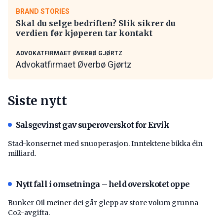
BRAND STORIES
Skal du selge bedriften? Slik sikrer du
verdien før kjøperen tar kontakt
ADVOKATFIRMAET ØVERBØ GJØRTZ
Advokatfirmaet Øverbø Gjørtz
Siste nytt
Salsgevinst gav superoverskot for Ervik
Stad-konsernet med snuoperasjon. Inntektene bikka éin
milliard.
Nytt fall i omsetninga – held overskotet oppe
Bunker Oil meiner dei går glepp av store volum grunna
Co2-avgifta.