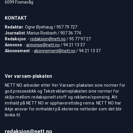
6099 Fosnavåg
KONTAKT
Redaktør
: Ogne Øyehaug / 957 79 727
Journalist
: Marius Rosbach / 907 36 774
Redaksjon
: -
redaksjon@nett.no
/ 95 77 97 27
Annonse
: -
annonse@nett.no
/ 94 21 13 37
Abonnement
: -
abonnement@nett.no
/ 94 21 13 37
Ver varsam-plakaten
NETT NO arbeider etter Ver Varsam-plakaten sine normer for
god presseskikk og Tekstreklameplakaten sine normer for
skilje mellom redaksjonelt stoff og reklame/sponsing. Alt
innhald på NETT NO er opphavsrettsleg verna. NETT NO har
ikkje ansvar for innhaldet på eksterne nettsider som det blir
lenka til.
redaksjon@nett.no