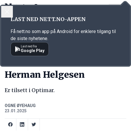
LOGG INN
MENY
Annonsørinnhold
LAST NED NETT.NO-APPEN
Link for annonse
Få nett.no som app på Android for enklere tilgang til
de siste nyhetene.
Last ned fra
Google Play
NY JOBB
Herman Helgesen
Er tilsett i Optimar.
OGNE ØYEHAUG
23.01.2025