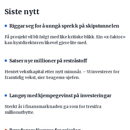
Siste nytt
Riggar seg for å unngå sprekk på skipstunnelen
Få prosjekt vil bli følgt med like kritiske blikk. Ein «x-faktor»
kan kystdirektøren likevel gjere lite med.
Satser nye millioner på restråstoff
Hentet vekstkapital etter nytt minusår. – Vi investerer for
framtidig vekst, sier Seagems-sjefen.
Langøy med kjempegevinst på investeringar
Sterkt år i finansmarknaden ga rom for tresifra
millionutbytte.