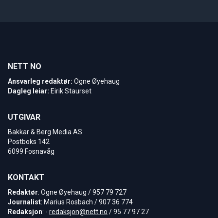
NETT NO
Ansvarleg redaktør:
Ogne Øyehaug
Dagleg leiar:
Eirik Staurset
UTGIVAR
Bakkar & Berg Media AS
Postboks 142
6099 Fosnavåg
KONTAKT
Redaktør
: Ogne Øyehaug / 957 79 727
Journalist
: Marius Rosbach / 907 36 774
Redaksjon
: -
redaksjon@nett.no
/ 95 77 97 27