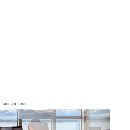
nnonsørinnhold