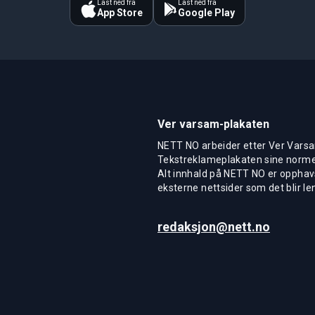
Last ned fra
Last ned fra
App Store
Google Play
Ver varsam-plakaten
NETT NO arbeider etter Ver Varsa
Tekstreklameplakaten sine normer
Alt innhald på NETT NO er opphavs
eksterne nettsider som det blir len
redaksjon@nett.no