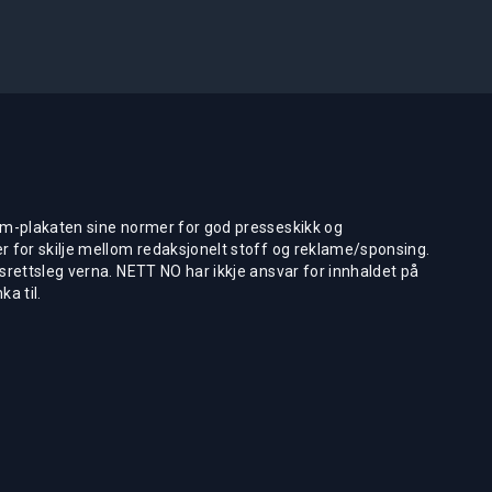
m-plakaten sine normer for god presseskikk og
 for skilje mellom redaksjonelt stoff og reklame/sponsing.
rettsleg verna. NETT NO har ikkje ansvar for innhaldet på
ka til.