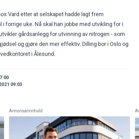
 hos Vard etter at selskapet hadde lagt frem
al i forrige uke. Nå skal han jobbe med utvikling for i
utvikler gårdsanlegg for utvinning av nitrogen - som
jødsel og gjøre den mer effektiv. Dilling bor i Oslo og
ovedkontoret i Ålesund.
7:00
2021 09:03
Annonsørinnhold
A