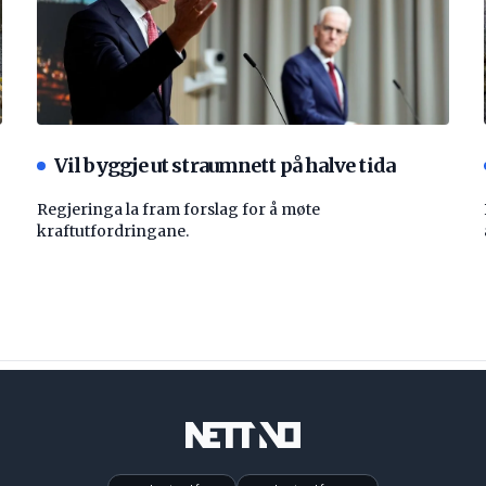
Vil byggje ut straumnett på halve tida
Regjeringa la fram forslag for å møte
kraftutfordringane.