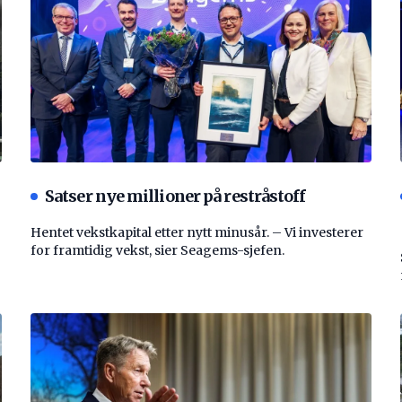
Satser nye millioner på restråstoff
Hentet vekstkapital etter nytt minusår. – Vi investerer
for framtidig vekst, sier Seagems-sjefen.