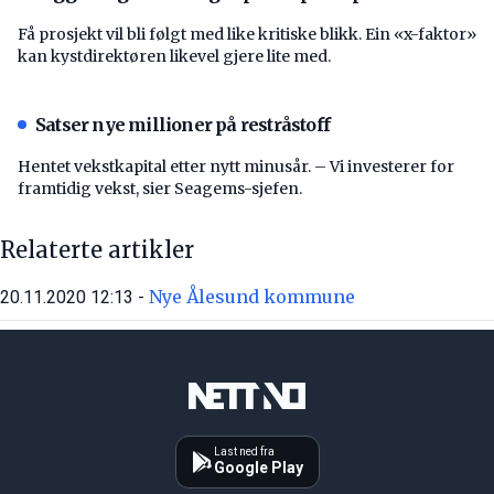
Få prosjekt vil bli følgt med like kritiske blikk. Ein «x-faktor»
kan kystdirektøren likevel gjere lite med.
Satser nye millioner på restråstoff
Hentet vekstkapital etter nytt minusår. – Vi investerer for
framtidig vekst, sier Seagems-sjefen.
Relaterte artikler
Nye Ålesund kommune
20.11.2020 12:13 -
Last ned fra
Google Play