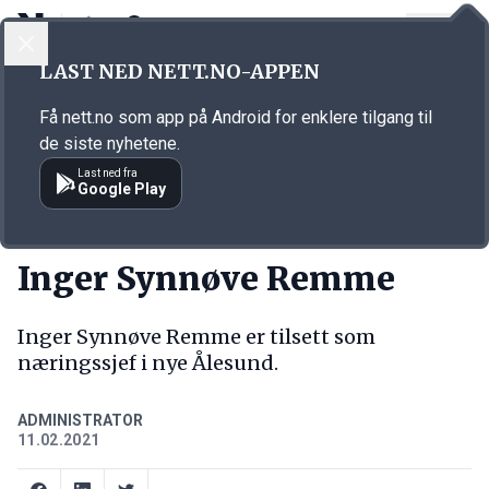
LOGG INN
MENY
Annonsørinnhold
LAST NED NETT.NO-APPEN
Link for annonse
Få nett.no som app på Android for enklere tilgang til
de siste nyhetene.
Last ned fra
Google Play
NY JOBB
Inger Synnøve Remme
Inger Synnøve Remme er tilsett som
næringssjef i nye Ålesund.
ADMINISTRATOR
11.02.2021