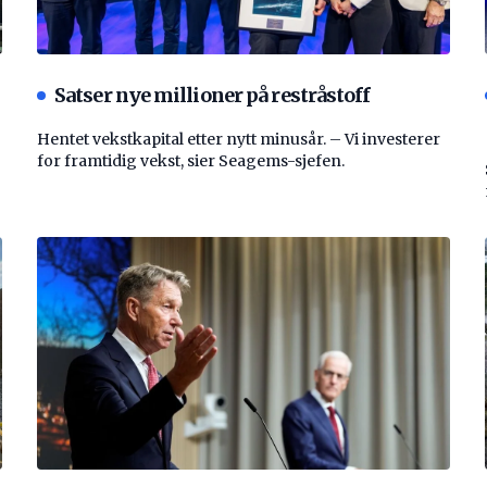
Satser nye millioner på restråstoff
Hentet vekstkapital etter nytt minusår. – Vi investerer
for framtidig vekst, sier Seagems-sjefen.