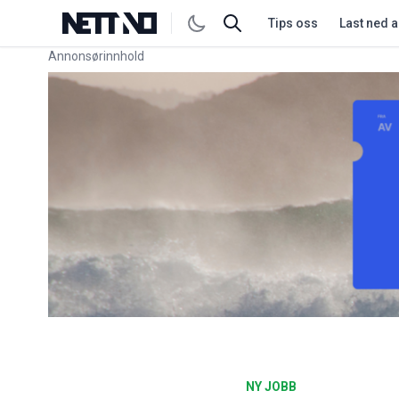
Tips oss
Last ned 
Annonsørinnhold
Link for annonse
NY JOBB