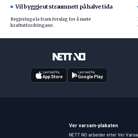
Vil byggje ut straumnett på halve tida
Regjeringa la fram forslag for å møte
kraftutfordringane.
Last ned fra
Last ned fra
App Store
Google Play
Ver varsam-plakaten
NETT NO arbeider etter Ver Varsa