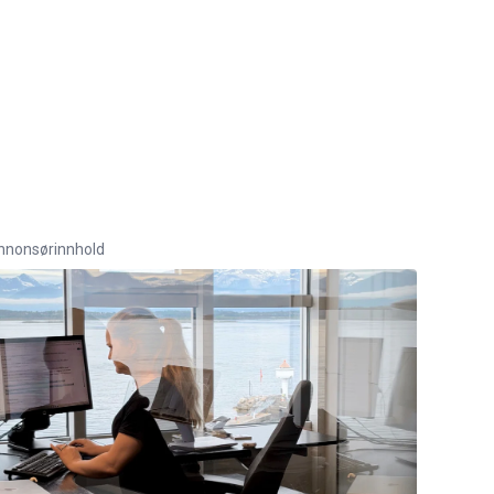
nnonsørinnhold