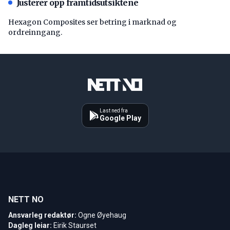
Justerer opp framtidsutsiktene
Hexagon Composites ser betring i marknad og
ordreinngang.
Last ned fra
Google Play
NETT NO
Ansvarleg redaktør:
Ogne Øyehaug
Dagleg leiar:
Eirik Staurset