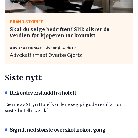
BRAND STORIES
Skal du selge bedriften? Slik sikrer du
verdien før kjøperen tar kontakt
ADVOKATFIRMAET ØVERBØ GJØRTZ
Advokatfirmaet Øverbø Gjørtz
Siste nytt
Rekordoverskudd fra hotell
Eierne av Stryn Hotel kan lene seg på gode resultat for
søsterhotell i Lærdal.
Sigrid med største overskot nokon gong