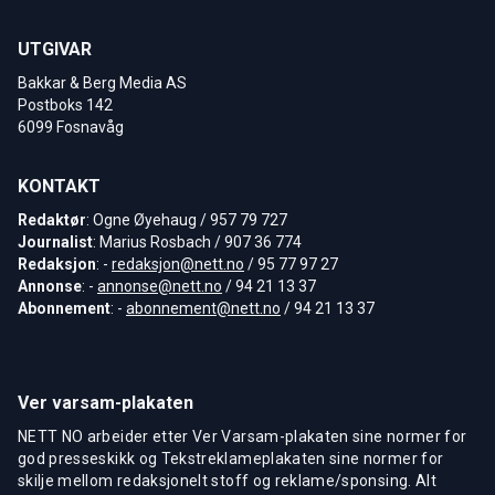
UTGIVAR
Bakkar & Berg Media AS
Postboks 142
6099 Fosnavåg
KONTAKT
Redaktør
: Ogne Øyehaug / 957 79 727
Journalist
: Marius Rosbach / 907 36 774
Redaksjon
: -
redaksjon@nett.no
/ 95 77 97 27
Annonse
: -
annonse@nett.no
/ 94 21 13 37
Abonnement
: -
abonnement@nett.no
/ 94 21 13 37
Ver varsam-plakaten
NETT NO arbeider etter Ver Varsam-plakaten sine normer for
god presseskikk og Tekstreklameplakaten sine normer for
skilje mellom redaksjonelt stoff og reklame/sponsing. Alt