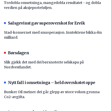
Tredobla omsetninga, mangedobla resultatet - og dobla
verdien på aksjeporteføljen.
Salsgevinst gav superoverskot for Ervik
Stad-konsernet med snuoperasjon. Inntektene bikka éin
milliard.
Børsdagen
Slik gjekk det med dei børsnoterte selskapa på
Nordvestlandet.
Nytt fall i omsetninga – held overskotet oppe
Bunker Oil meiner dei går glepp av store volum grunna
Co2-avgifta.