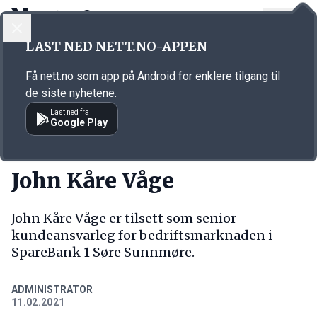
LOGG INN
MENY
Annonsørinnhold
LAST NED NETT.NO-APPEN
Link for annonse
Få nett.no som app på Android for enklere tilgang til
de siste nyhetene.
Last ned fra
Google Play
NY JOBB
John Kåre Våge
John Kåre Våge er tilsett som senior
kundeansvarleg for bedriftsmarknaden i
SpareBank 1 Søre Sunnmøre.
ADMINISTRATOR
11.02.2021