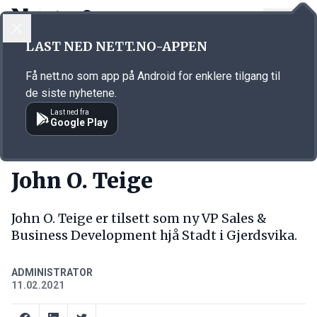
LOGG INN
MENY
Annonsørinnhold
LAST NED NETT.NO-APPEN
Link for annonse
Få nett.no som app på Android for enklere tilgang til
de siste nyhetene.
Last ned fra
Google Play
NY JOBB
John O. Teige
John O. Teige er tilsett som ny VP Sales &
Business Development hjå Stadt i Gjerdsvika.
ADMINISTRATOR
11.02.2021