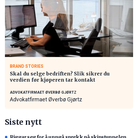
BRAND STORIES
Skal du selge bedriften? Slik sikrer du
verdien før kjøperen tar kontakt
ADVOKATFIRMAET ØVERBØ GJØRTZ
Advokatfirmaet Øverbø Gjørtz
Siste nytt
Riggar seg for å unngå sprekk på skipstunnelen