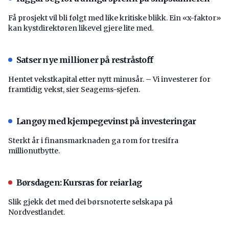
Få prosjekt vil bli følgt med like kritiske blikk. Ein «x-faktor»
kan kystdirektøren likevel gjere lite med.
Satser nye millioner på restråstoff
Hentet vekstkapital etter nytt minusår. – Vi investerer for
framtidig vekst, sier Seagems-sjefen.
Langøy med kjempegevinst på investeringar
Sterkt år i finansmarknaden ga rom for tresifra
millionutbytte.
Børsdagen: Kursras for reiarlag
Slik gjekk det med dei børsnoterte selskapa på
Nordvestlandet.