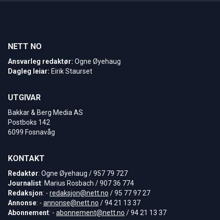
NETT NO
Ansvarleg redaktør:
Ogne Øyehaug
Dagleg leiar:
Eirik Staurset
UTGIVAR
Bakkar & Berg Media AS
Postboks 142
6099 Fosnavåg
KONTAKT
Redaktør
: Ogne Øyehaug / 957 79 727
Journalist
: Marius Rosbach / 907 36 774
Redaksjon
: -
redaksjon@nett.no
/ 95 77 97 27
Annonse
: -
annonse@nett.no
/ 94 21 13 37
Abonnement
: -
abonnement@nett.no
/ 94 21 13 37