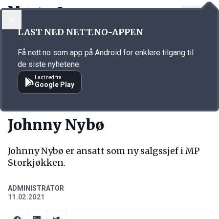
LOGG INN
MENY
Annonsørinnhold
LAST NED NETT.NO-APPEN
Link for annonse
Få nett.no som app på Android for enklere tilgang til
de siste nyhetene.
Last ned fra
Google Play
NY JOBB
Johnny Nybø
Johnny Nybø er ansatt som ny salgssjef i MP
Storkjøkken.
ADMINISTRATOR
11.02.2021