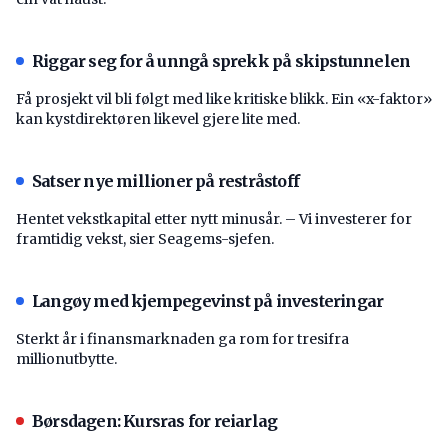
Riggar seg for å unngå sprekk på skipstunnelen
Få prosjekt vil bli følgt med like kritiske blikk. Ein «x-faktor»
kan kystdirektøren likevel gjere lite med.
Satser nye millioner på restråstoff
Hentet vekstkapital etter nytt minusår. – Vi investerer for
framtidig vekst, sier Seagems-sjefen.
Langøy med kjempegevinst på investeringar
Sterkt år i finansmarknaden ga rom for tresifra
millionutbytte.
Børsdagen: Kursras for reiarlag