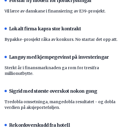
Forslår ny modell for fjordkryssingar
Vil lære av danskane i finansiering av E39-prosjekt.
Lokalt firma kapra stor kontrakt
Bypakke-prosjekt råka av konkurs. No startar det opp att.
Langøy med kjempegevinst på investeringar
Sterkt år i finansmarknaden ga rom for tresifra
millionutbytte.
Sigrid med største overskot nokon gong
Tredobla omsetninga, mangedobla resultatet - og dobla
verdien på aksjeporteføljen.
Rekordoverskudd fra hotell