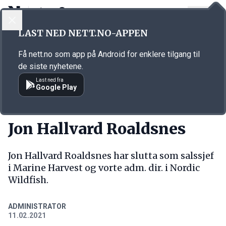
LOGG INN
MENY
Annonsørinnhold
LAST NED NETT.NO-APPEN
Link for annonse
Få nett.no som app på Android for enklere tilgang til
de siste nyhetene.
Last ned fra
Google Play
NY JOBB
Jon Hallvard Roaldsnes
Jon Hallvard Roaldsnes har slutta som salssjef
i Marine Harvest og vorte adm. dir. i Nordic
Wildfish.
ADMINISTRATOR
11.02.2021