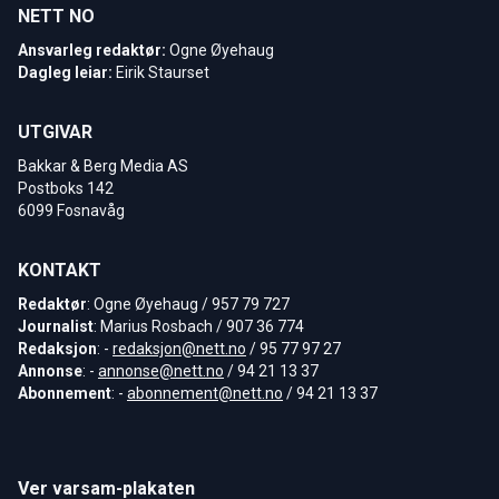
NETT NO
Ansvarleg redaktør:
Ogne Øyehaug
Dagleg leiar:
Eirik Staurset
UTGIVAR
Bakkar & Berg Media AS
Postboks 142
6099 Fosnavåg
KONTAKT
Redaktør
: Ogne Øyehaug / 957 79 727
Journalist
: Marius Rosbach / 907 36 774
Redaksjon
: -
redaksjon@nett.no
/ 95 77 97 27
Annonse
: -
annonse@nett.no
/ 94 21 13 37
Abonnement
: -
abonnement@nett.no
/ 94 21 13 37
Ver varsam-plakaten