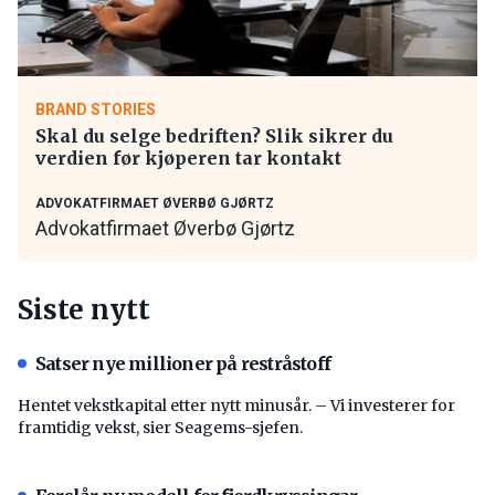
BRAND STORIES
Skal du selge bedriften? Slik sikrer du
verdien før kjøperen tar kontakt
ADVOKATFIRMAET ØVERBØ GJØRTZ
Advokatfirmaet Øverbø Gjørtz
Siste nytt
Satser nye millioner på restråstoff
Hentet vekstkapital etter nytt minusår. – Vi investerer for
framtidig vekst, sier Seagems-sjefen.