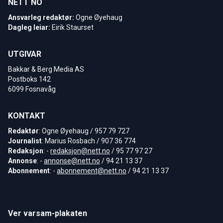
NETT NO
Ansvarleg redaktør:
Ogne Øyehaug
Dagleg leiar:
Eirik Staurset
UTGIVAR
Bakkar & Berg Media AS
Postboks 142
6099 Fosnavåg
KONTAKT
Redaktør
: Ogne Øyehaug / 957 79 727
Journalist
: Marius Rosbach / 907 36 774
Redaksjon
: -
redaksjon@nett.no
/ 95 77 97 27
Annonse
: -
annonse@nett.no
/ 94 21 13 37
Abonnement
: -
abonnement@nett.no
/ 94 21 13 37
Ver varsam-plakaten