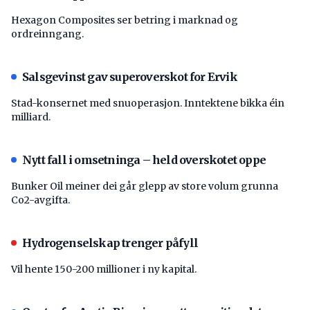
Hexagon Composites ser betring i marknad og
ordreinngang.
Salsgevinst gav superoverskot for Ervik
Stad-konsernet med snuoperasjon. Inntektene bikka éin
milliard.
Nytt fall i omsetninga – held overskotet oppe
Bunker Oil meiner dei går glepp av store volum grunna
Co2-avgifta.
Hydrogenselskap trenger påfyll
Vil hente 150-200 millioner i ny kapital.