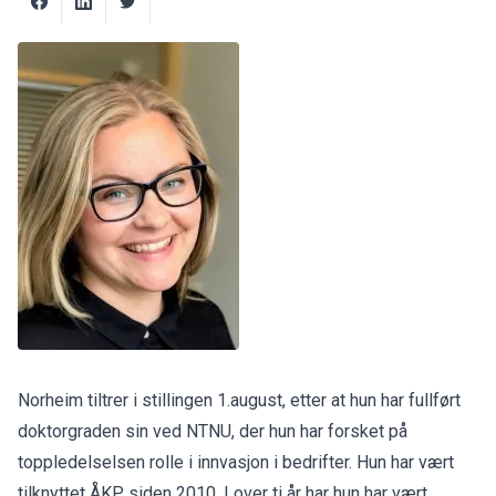
Norheim tiltrer i stillingen 1.august, etter at hun har fullført
doktorgraden sin ved NTNU, der hun har forsket på
toppledelselsen rolle i innvasjon i bedrifter. Hun har vært
tilknyttet ÅKP siden 2010. I over ti år har hun har vært