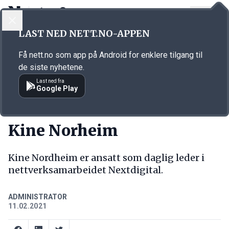
LOGG INN
MENY
Annonsørinnhold
LAST NED NETT.NO-APPEN
Link for annonse
Få nett.no som app på Android for enklere tilgang til
de siste nyhetene.
Last ned fra
Google Play
NY JOBB
Kine Norheim
Kine Nordheim er ansatt som daglig leder i
nettverksamarbeidet Nextdigital.
ADMINISTRATOR
11.02.2021