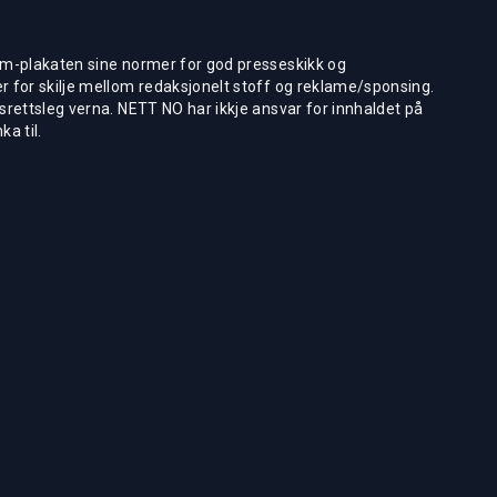
m-plakaten sine normer for god presseskikk og
 for skilje mellom redaksjonelt stoff og reklame/sponsing.
rettsleg verna. NETT NO har ikkje ansvar for innhaldet på
ka til.