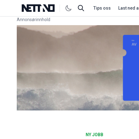
Tips oss
Last ned 
Annonsørinnhold
Link for annonse
NY JOBB