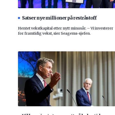
Satser nye millioner på restråstoff
Hentet vekstkapital etter nytt minusår. – Vi investerer
for framtidig vekst, sier Seagems-sjefen.