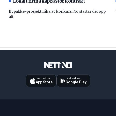
Lokalt firma kapra stor kontrakt
Bypakke-prosjekt råka av konkurs. No startar det opp
att.
Last ned fra
Last ned fra
App Store
Google Play