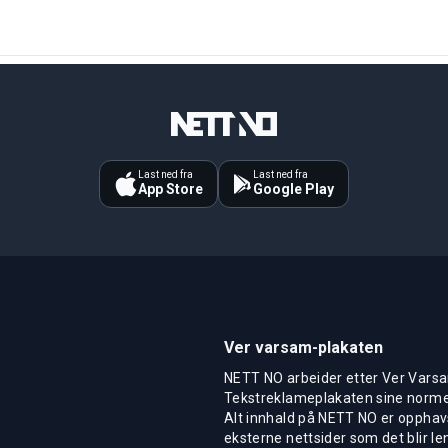
Last ned fra
Last ned fra
App Store
Google Play
Ver varsam-plakaten
NETT NO arbeider etter Ver Varsa
Tekstreklameplakaten sine normer
Alt innhald på NETT NO er opphavs
eksterne nettsider som det blir len