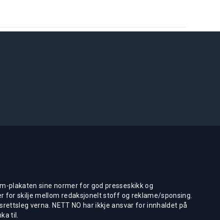
m-plakaten sine normer for god presseskikk og
 for skilje mellom redaksjonelt stoff og reklame/sponsing.
rettsleg verna. NETT NO har ikkje ansvar for innhaldet på
ka til.