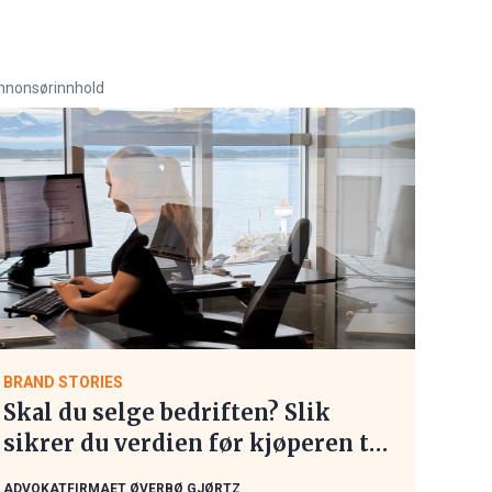
nnonsørinnhold
BRAND STORIES
Skal du selge bedriften? Slik
sikrer du verdien før kjøperen tar
kontakt
ADVOKATFIRMAET ØVERBØ GJØRTZ