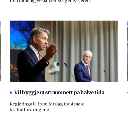
for framtidig vekst, sier Seagems-sjefen.
Vil byggje ut straumnett på halve tida
Regjeringa la fram forslag for å møte
kraftutfordringane.