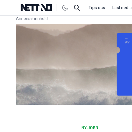
Tips oss
Last ned 
Annonsørinnhold
Link for annonse
NY JOBB