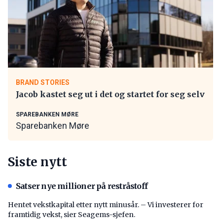
BRAND STORIES
Jacob kastet seg ut i det og startet for seg selv
SPAREBANKEN MØRE
Sparebanken Møre
Siste nytt
Satser nye millioner på restråstoff
Hentet vekstkapital etter nytt minusår. – Vi investerer for
framtidig vekst, sier Seagems-sjefen.