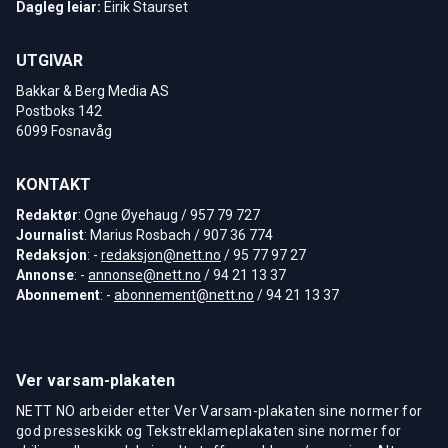
Dagleg leiar:
Eirik Staurset
UTGIVAR
Bakkar & Berg Media AS
Postboks 142
6099 Fosnavåg
KONTAKT
Redaktør
: Ogne Øyehaug / 957 79 727
Journalist
: Marius Rosbach / 907 36 774
Redaksjon
: -
redaksjon@nett.no
/ 95 77 97 27
Annonse
: -
annonse@nett.no
/ 94 21 13 37
Abonnement
: -
abonnement@nett.no
/ 94 21 13 37
Ver varsam-plakaten
NETT NO arbeider etter Ver Varsam-plakaten sine normer for
god presseskikk og Tekstreklameplakaten sine normer for