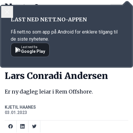
LOGG INN
MENY
Annonsørinnhold
LAST NED NETT.NO-APPEN
Link for annonse
Få nett.no som app på Android for enklere tilgang til
de siste nyhetene.
Last ned fra
Google Play
NY JOBB
Lars Conradi Andersen
Er ny dagleg leiar i Rem Offshore.
KJETIL HAANES
03.01.2023