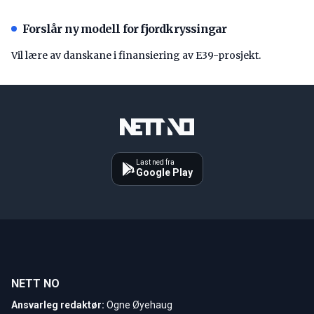
Forslår ny modell for fjordkryssingar
Vil lære av danskane i finansiering av E39-prosjekt.
Last ned fra
Google Play
NETT NO
Ansvarleg redaktør:
Ogne Øyehaug