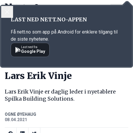
LOGG INN
MENY
Annonsørinnhold
LAST NED NETT.NO-APPEN
Link for annonse
Få nett.no som app på Android for enklere tilgang til
de siste nyhetene.
Last ned fra
Google Play
NY JOBB
Lars Erik Vinje
Lars Erik Vinje er daglig leder i nyetablere
Spilka Building Solutions.
OGNE ØYEHAUG
08.04.2021