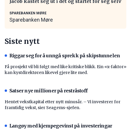
Jacob kastet seg ut i det og startet for seg selv
SPAREBANKEN MØRE
Sparebanken Møre
Siste nytt
Riggar seg for å unngå sprekk på skipstunnelen
Få prosjekt vil bli følgt med like kritiske blikk. Ein «x-faktor»
kan kystdirektøren likevel gjere lite med.
Satser nye millioner på restråstoff
Hentet vekstkapital etter nytt minusår. – Vi investerer for
framtidig vekst, sier Seagems-sjefen.
Langøy med kjempegevinst på investeringar