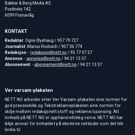
Bakkar & Berg Media AS
Postboks 142
6099 Fosnavåg
KONTAKT
Redaktør
: Ogne Øyehaug / 957 79 727
Journalist
: Marius Rosbach / 907 36 774
Redaksjon
: -
redaksjon@nett.no
/ 95 77 97 27
Annonse
: -
annonse@nett.no
/ 94 21 13 37
Abonnement
: -
abonnement@nett.no
/ 94 21 13 37
Ver varsam-plakaten
NETT NO arbeider etter Ver Varsam-plakaten sine normer for
god presseskikk og Tekstreklameplakaten sine normer for
skilje mellom redaksjonelt stoff og reklame/sponsing. Alt
innhald på NETT NO er opphavsrettsleg verna. NETT NO har
ikkje ansvar for innhaldet på eksterne nettsider som det blir
lenka til.